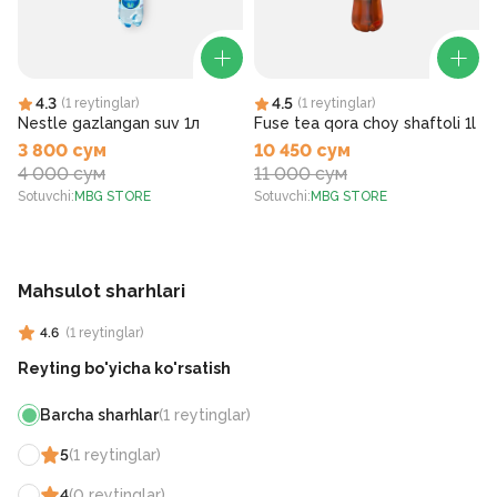
4.3
4.5
(
1
reytinglar
)
(
1
reytinglar
)
Nestle gazlangan suv 1л
Fuse tea qora choy shaftoli 1l
3 800 сум
10 450 сум
4 000 сум
11 000 сум
Sotuvchi
:
MBG STORE
Sotuvchi
:
MBG STORE
S
Mahsulot sharhlari
4.6
(
1
reytinglar
)
Reyting bo'yicha ko'rsatish
Barcha sharhlar
(
1
reytinglar
)
5
(
1
reytinglar
)
4
(
0
reytinglar
)