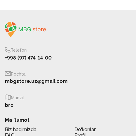
Telefon
+998 (97) 474-14-00
Pochta
mbgstore.uz@gmail.com
Manzil
bro
Ma `lumot
Biz haqimizda
Do'konlar
FAQ
Profil