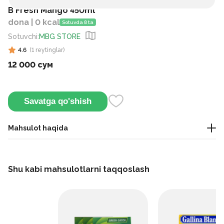
B Fresh Mango 450ml
dona | 0 kcal
Sotuvda 8 ta
Sotuvchi
:
MBG STORE
4.6
(
1
reytinglar
)
12 000 сум
Savatga qo'shish
Mahsulot haqida
"B Fresh Mango" 450ml ichimligi - mangoning yorqin shirin
ta'mi bilan tetiklantiruvchi mevali ichimlik.
Shu kabi mahsulotlarni taqqoslash