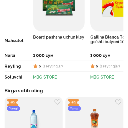
Board pashsha uchun kley
Gallina Blanca To
Mahsulot
go`shti bulyoni 10g
Narxi
1 000 сум
1 000 сум
Reyting
5
(
1
reytinglar
)
5
(
1
reytinglar
)
Sotuvchi
MBG STORE
MBG STORE
Birga sotib oling
-
5
%
-
5
%
Yangi
Yangi