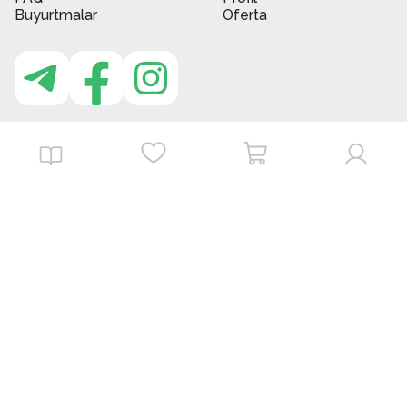
Buyurtmalar
Oferta
MBG do'kon ilovasi
Download on the
Get it on
App Store
Google Play
©
2026
. MBGstore -
Barcha huquqlar himoyalangan.
Powered by : ZERODEV LLC