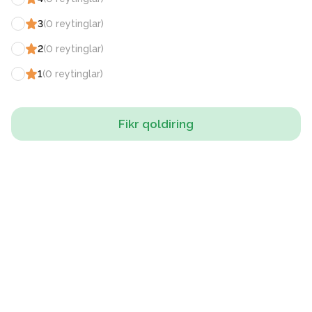
3
(
0
reytinglar
)
2
(
0
reytinglar
)
1
(
0
reytinglar
)
Fikr qoldiring