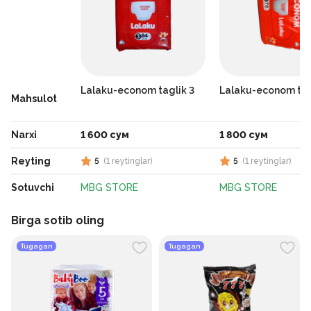
Lalaku-econom taglik 3
Lalaku-econom tag
Mahsulot
Narxi
1 600 сум
1 800 сум
Reyting
5
(
1
reytinglar
)
5
(
1
reytinglar
)
Sotuvchi
MBG STORE
MBG STORE
Birga sotib oling
Tugagan
Tugagan