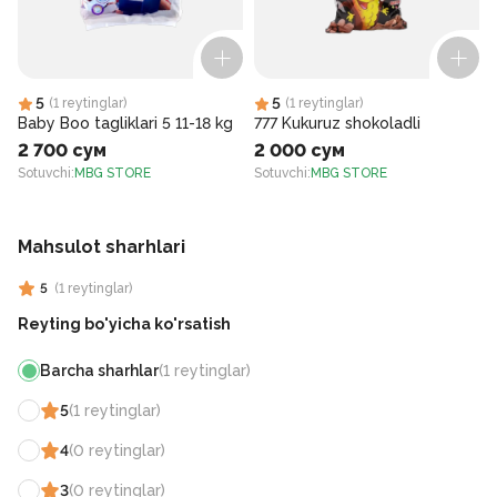
5
5
(
1
reytinglar
)
(
1
reytinglar
)
Baby Boo tagliklari 5 11-18 kg
777 Kukuruz shokoladli
2 700 сум
2 000 сум
Sotuvchi
:
MBG STORE
Sotuvchi
:
MBG STORE
S
Mahsulot sharhlari
5
(
1
reytinglar
)
Reyting bo'yicha ko'rsatish
Barcha sharhlar
(
1
reytinglar
)
5
(
1
reytinglar
)
4
(
0
reytinglar
)
3
(
0
reytinglar
)