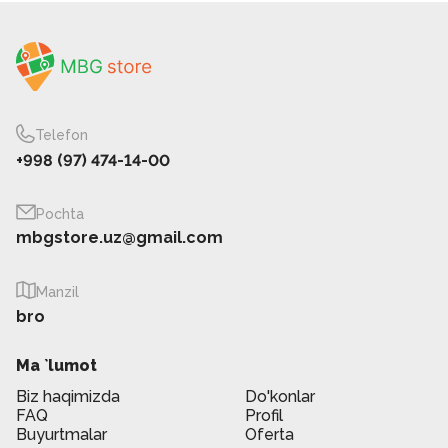
Telefon
+998 (97) 474-14-00
Pochta
mbgstore.uz@gmail.com
Manzil
bro
Ma `lumot
Biz haqimizda
Do'konlar
FAQ
Profil
Buyurtmalar
Oferta