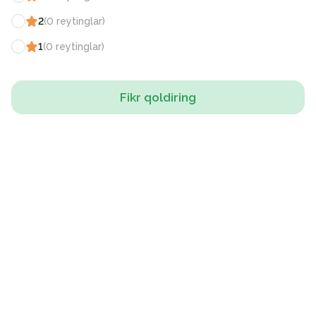
2
(
0
reytinglar
)
1
(
0
reytinglar
)
Fikr qoldiring