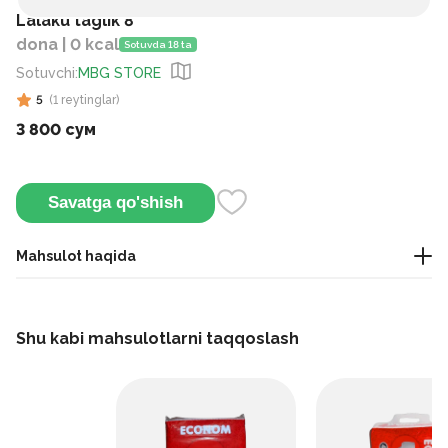
Lalaku taglik 8
dona | 0 kcal
Sotuvda 18 ta
Sotuvchi
:
MBG STORE
5
(
1
reytinglar
)
3 800 сум
Savatga qo'shish
Mahsulot haqida
Bu O‘zbekistonda ishlab chiqariladigan bolalar uchun bir
martalik pamperslar bo‘lib, kundalik foydalanishda chaqaloqni
Shu kabi mahsulotlarni taqqoslash
quruq va qulay saqlash uchun mo‘ljallangan.