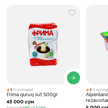
5
(
1
reytinglar
)
5
(
1
reyting
Frima quruq sut 500gr
Alpenland
rezavorla
45 000 сум
6 000 су
Sotuvchi
:
MBG STORE