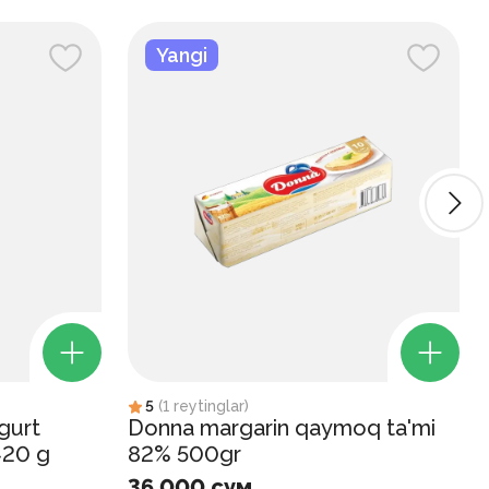
Yangi
5
(
1
reytinglar
)
gurt
Donna margarin qaymoq ta'mi
420 g
82% 500gr
36 000 сум