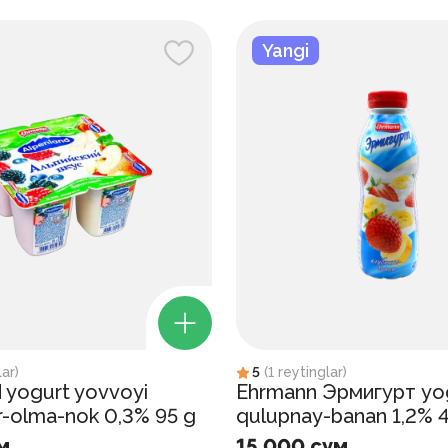
Yangi
lar
)
5
(
1
reytinglar
)
 yogurt yovvoyi
Ehrmann Эрмигурт yo
r-olma-nok 0,3% 95 g
qulupnay-banan 1,2% 
м
15 000 сум