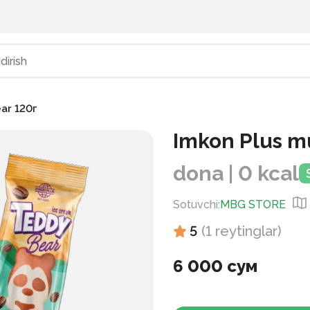
ar 120г
Imkon Plus m
dona | 0 kcal
Sotuvchi
:
MBG STORE
5
(
1
reytinglar
)
6 000 сум