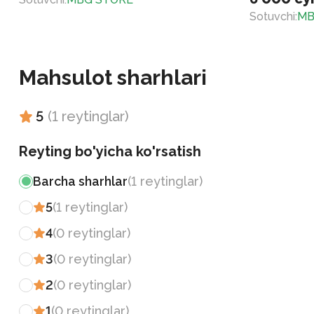
Sotuvchi
:
MB
Mahsulot sharhlari
5
(
1
reytinglar
)
Reyting bo'yicha ko'rsatish
Barcha sharhlar
(
1
reytinglar
)
5
(
1
reytinglar
)
4
(
0
reytinglar
)
3
(
0
reytinglar
)
2
(
0
reytinglar
)
1
(
0
reytinglar
)