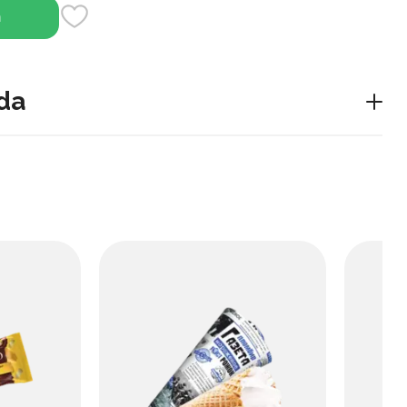
h
da
qarilgan plombir (muzqaymoq) turi bo‘lib, bolalar uchun
a shirin desert bo‘ladi.