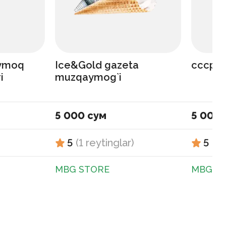
ymoq
Ice&Gold gazeta
ссср 
i
muzqaymog`i
5 000 сум
5 000 
5
(
1
reytinglar
)
5
(
1
MBG STORE
MBG S