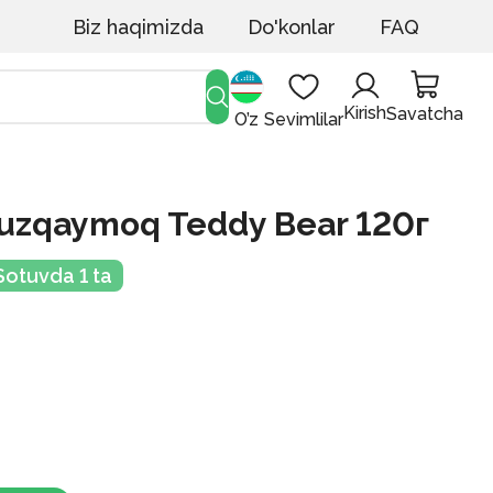
Biz haqimizda
Do'konlar
FAQ
Kirish
Savatcha
O’z
Sevimlilar
uzqaymoq Teddy Bear 120г
Sotuvda 1 ta