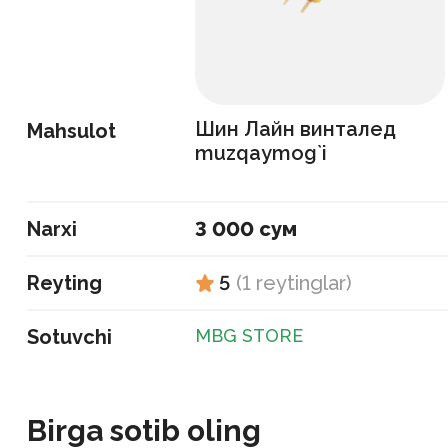
Шин Лайн винталед
Mahsulot
muzqaymog`i
Narxi
3 000 сум
Reyting
5
(
1
reytinglar
)
Sotuvchi
MBG STORE
Birga sotib oling