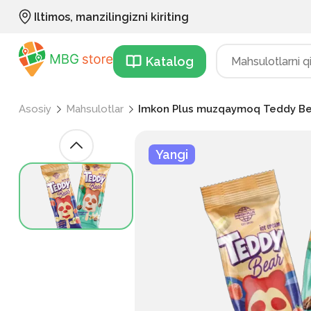
Iltimos, manzilingizni kiriting
Katalog
Asosiy
Mahsulotlar
Imkon Plus muzqaymoq Teddy Be
Yangi