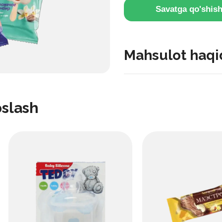
Savatga qo'shis
Mahsulot haqi
Bu “Imkon Plus” ishlab chi
mo‘ljallangan mahsulotlar v
oslash