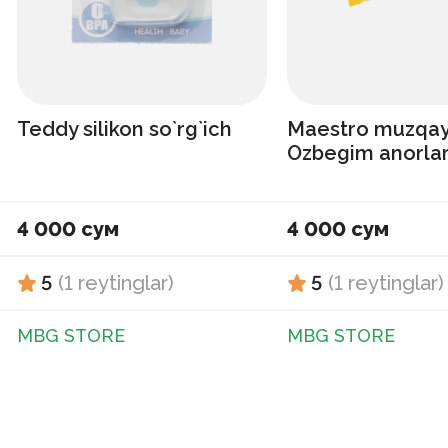
Teddy silikon so`rg`ich
Maestro muzqa
Ozbegim anorlar
4 000 сум
4 000 сум
5
(
1
reytinglar
)
5
(
1
reytinglar
)
MBG STORE
MBG STORE