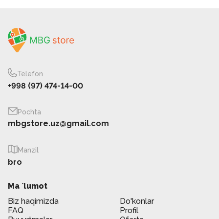
Telefon
+998 (97) 474-14-00
Pochta
mbgstore.uz@gmail.com
Manzil
bro
Ma `lumot
Biz haqimizda
Do'konlar
FAQ
Profil