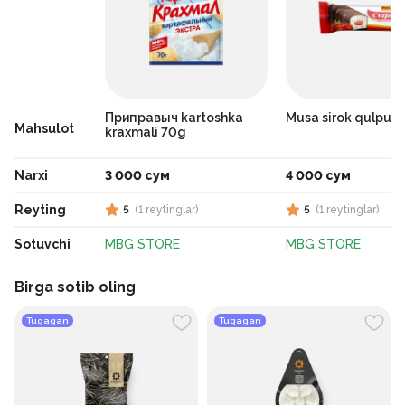
Приправыч kartoshka
Musa sirok qulpuna
Mahsulot
kraxmali 70g
Narxi
3 000 сум
4 000 сум
Reyting
5
(
1
reytinglar
)
5
(
1
reytinglar
)
Sotuvchi
MBG STORE
MBG STORE
Birga sotib oling
Tugagan
Tugagan