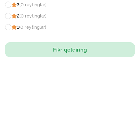
3
(
0
reytinglar
)
2
(
0
reytinglar
)
1
(
0
reytinglar
)
Fikr qoldiring