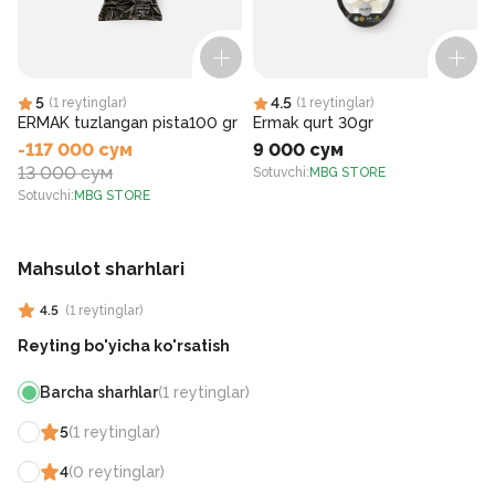
5
4.5
(
1
reytinglar
)
(
1
reytinglar
)
ERMAK tuzlangan pista100 gr
Ermak qurt 30gr
-117 000 сум
9 000 сум
13 000 сум
Sotuvchi
:
MBG STORE
S
Sotuvchi
:
MBG STORE
Mahsulot sharhlari
4.5
(
1
reytinglar
)
Reyting bo'yicha ko'rsatish
Barcha sharhlar
(
1
reytinglar
)
5
(
1
reytinglar
)
4
(
0
reytinglar
)