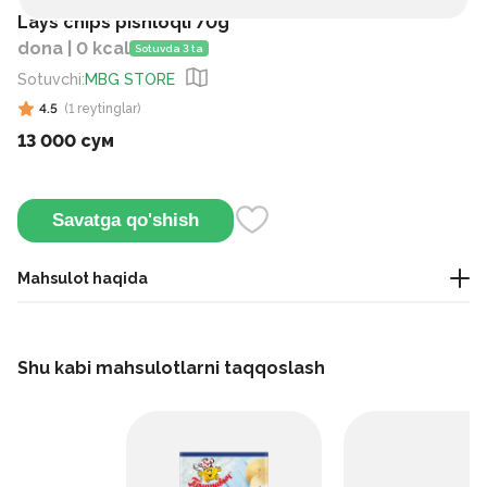
Lays chips pishloqli 70g
dona | 0 kcal
Sotuvda 3 ta
Sotuvchi
:
MBG STORE
4.5
(
1
reytinglar
)
13 000 сум
Savatga qo'shish
Mahsulot haqida
Bu pishloqli ta'mli chiplar tiniq tuzilishga ega va gazak sifatida
yoki engil kechki ovqatga qo'shimcha sifatida juda mos
Shu kabi mahsulotlarni taqqoslash
keladi.