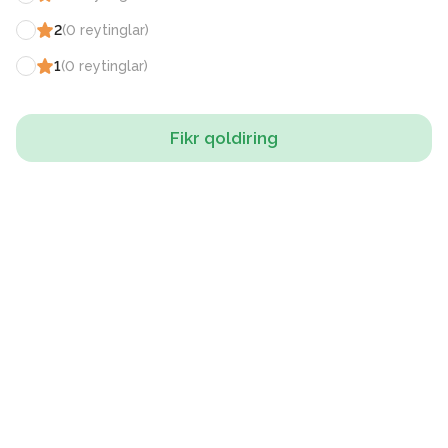
2
(
0
reytinglar
)
1
(
0
reytinglar
)
Fikr qoldiring