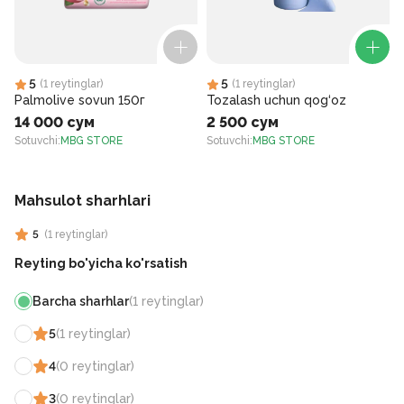
5
5
(
1
reytinglar
)
(
1
reytinglar
)
Palmolive sovun 150г
Tozalash uchun qog‘oz
14 000 сум
2 500 сум
Sotuvchi
:
MBG STORE
Sotuvchi
:
MBG STORE
S
Mahsulot sharhlari
5
(
1
reytinglar
)
Reyting bo'yicha ko'rsatish
Barcha sharhlar
(
1
reytinglar
)
5
(
1
reytinglar
)
4
(
0
reytinglar
)
3
(
0
reytinglar
)