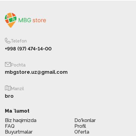
Telefon
+998 (97) 474-14-00
Pochta
mbgstore.uz@gmail.com
Manzil
bro
Ma `lumot
Biz haqimizda
Do'konlar
FAQ
Profil
Buyurtmalar
Oferta