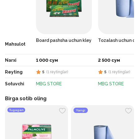
Board pashsha uchun kley
Tozalash uchun qo
Mahsulot
Narxi
1 000 сум
2 500 сум
Reyting
5
(
1
reytinglar
)
5
(
1
reytinglar
)
Sotuvchi
MBG STORE
MBG STORE
Birga sotib oling
Tugagan
Yangi