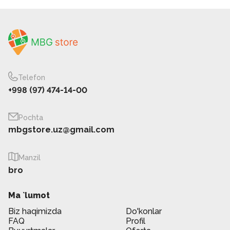
Telefon
+998 (97) 474-14-00
Pochta
mbgstore.uz@gmail.com
Manzil
bro
Ma `lumot
Biz haqimizda
Do'konlar
FAQ
Profil