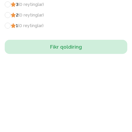
3
(
0
reytinglar
)
2
(
0
reytinglar
)
1
(
0
reytinglar
)
Fikr qoldiring