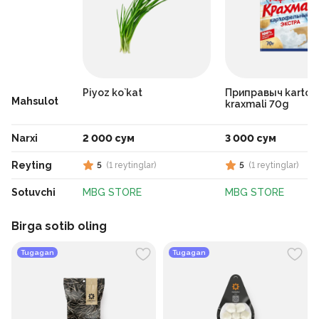
Piyoz ko`kat
Приправыч kartos
Mahsulot
kraxmali 70g
Narxi
2 000 сум
3 000 сум
Reyting
5
(
1
reytinglar
)
5
(
1
reytinglar
)
Sotuvchi
MBG STORE
MBG STORE
Birga sotib oling
Tugagan
Tugagan