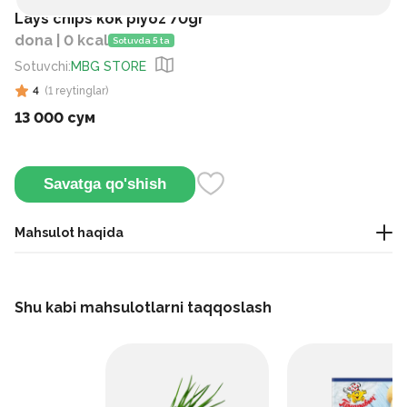
Lays chips kok piyoz 70gr
dona | 0 kcal
Sotuvda 5 ta
Sotuvchi
:
MBG STORE
4
(
1
reytinglar
)
13 000 сум
Savatga qo'shish
Mahsulot haqida
Bu yashil piyoz va sarimsoq ta'miga ega chiplar yupqa
to'g'ralgan kartoshkadan tayyorlanadi. Ular yo'lda yoki gazak
Shu kabi mahsulotlarni taqqoslash
sifatida juda mos keladi.