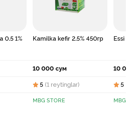
 0.5 1%
Kamilka kefir 2.5% 450гр
Essi Bi
10 000 сум
10 000
5
(
1
reytinglar
)
5
(
1
MBG STORE
MBG S