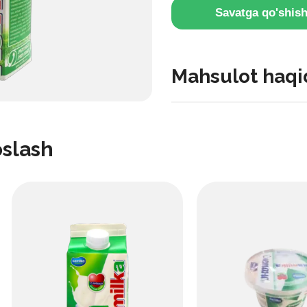
Savatga qo'shis
Mahsulot haqi
O‘rtacha yog‘li, tabiiy kefi
foydali va kundalik iste’m
oslash