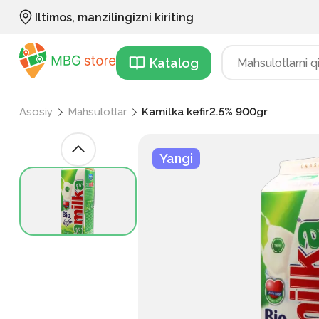
Iltimos, manzilingizni kiriting
Katalog
Asosiy
Mahsulotlar
Kamilka kefir2.5% 900gr
Yangi