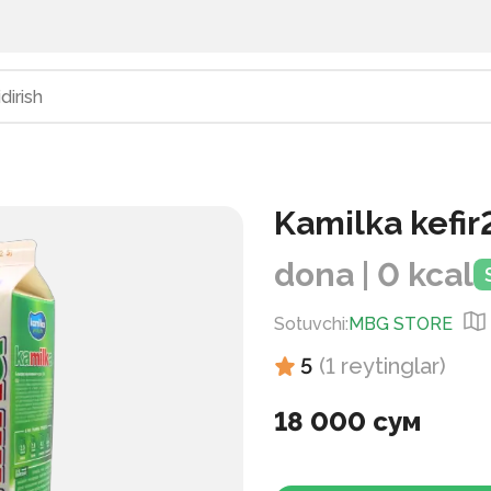
Kamilka kefi
dona | 0 kcal
Sotuvchi
:
MBG STORE
5
(
1
reytinglar
)
18 000 сум