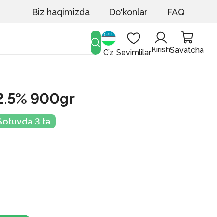
Biz haqimizda
Do'konlar
FAQ
Kirish
Savatcha
O’z
Sevimlilar
r2.5% 900gr
Sotuvda 3 ta