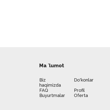
Ma `lumot
Biz
Do'konlar
haqimizda
FAQ
Profil
Buyurtmalar
Oferta