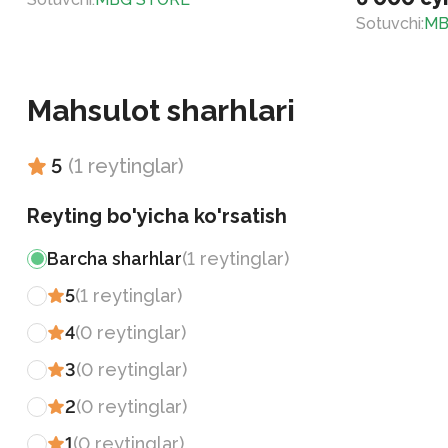
Sotuvchi
:
MB
Mahsulot sharhlari
5
(
1
reytinglar
)
Reyting bo'yicha ko'rsatish
Barcha sharhlar
(
1
reytinglar
)
5
(
1
reytinglar
)
4
(
0
reytinglar
)
3
(
0
reytinglar
)
2
(
0
reytinglar
)
1
(
0
reytinglar
)