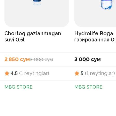
Chortoq gazlanmagan
Hydrolife Вода
suvi 0.5l
газированная 0,
2 850 сум
3 000 сум
3 000 сум
4.5
(
1
reytinglar
)
5
(
1
reytinglar
)
MBG STORE
MBG STORE