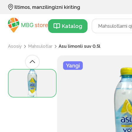
Iltimos, manzilingizni kiriting
Katalog
Asosiy
Mahsulotlar
Asu limonli suv 0.5l
Yangi