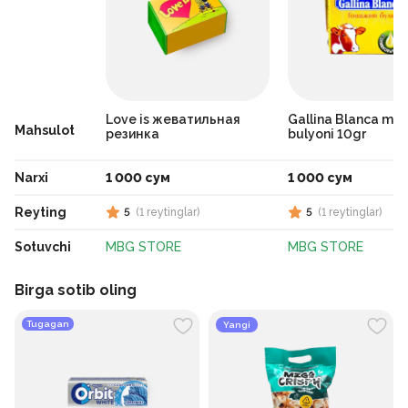
Love is жеватильная
Gallina Blanca mol 
Mahsulot
резинка
bulyoni 10gr
Narxi
1 000 сум
1 000 сум
Reyting
5
(
1
reytinglar
)
5
(
1
reytinglar
)
Sotuvchi
MBG STORE
MBG STORE
Birga sotib oling
Tugagan
Yangi