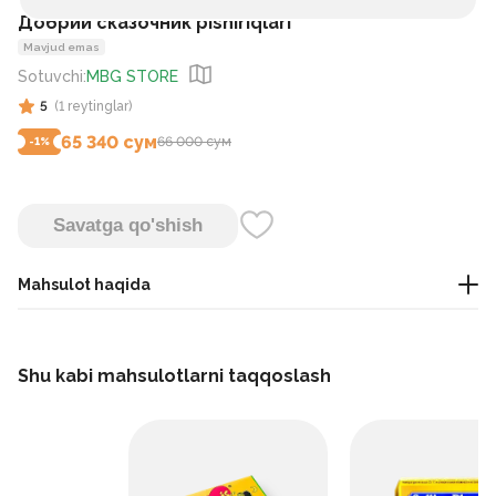
Добрий сказочник pishiriqlari
Mavjud emas
Sotuvchi
:
MBG STORE
5
(
1
reytinglar
)
65 340 сум
66 000 сум
-
1
%
Savatga qo'shish
Mahsulot haqida
shirinlik
Shu kabi mahsulotlarni taqqoslash