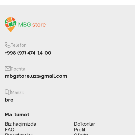
Telefon
+998 (97) 474-14-00
Pochta
mbgstore.uz@gmail.com
Manzil
bro
Ma `lumot
Biz haqimizda
Do'konlar
FAQ
Profil