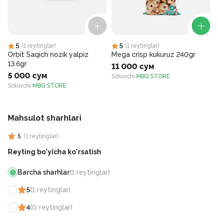
5
5
(
1
reytinglar
)
(
1
reytinglar
)
Orbit Saqich nozik yalpiz
Mega crisp kukuruz 240gr
13.6gr
11 000 сум
5 000 сум
Sotuvchi
:
MBG STORE
S
Sotuvchi
:
MBG STORE
Mahsulot sharhlari
5
(
1
reytinglar
)
Reyting bo'yicha ko'rsatish
Barcha sharhlar
(
1
reytinglar
)
5
(
1
reytinglar
)
4
(
0
reytinglar
)