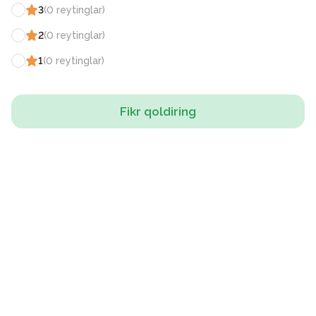
3
(
0
reytinglar
)
2
(
0
reytinglar
)
1
(
0
reytinglar
)
Fikr qoldiring