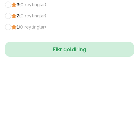
3
(
0
reytinglar
)
2
(
0
reytinglar
)
1
(
0
reytinglar
)
Fikr qoldiring