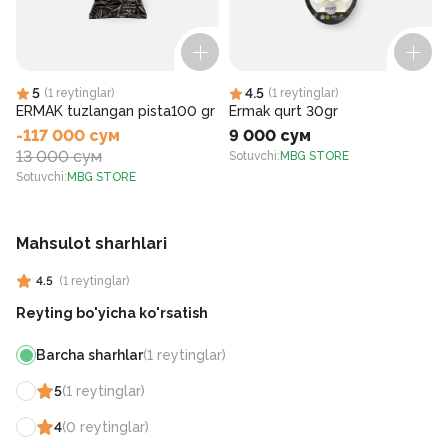
5
4.5
(
1
reytinglar
)
(
1
reytinglar
)
ERMAK tuzlangan pista100 gr
Ermak qurt 30gr
-117 000 сум
9 000 сум
13 000 сум
Sotuvchi
:
MBG STORE
S
Sotuvchi
:
MBG STORE
Mahsulot sharhlari
4.5
(
1
reytinglar
)
Reyting bo'yicha ko'rsatish
Barcha sharhlar
(
1
reytinglar
)
5
(
1
reytinglar
)
4
(
0
reytinglar
)