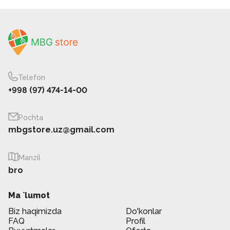
Telefon
+998 (97) 474-14-00
Pochta
mbgstore.uz@gmail.com
Manzil
bro
Ma `lumot
Biz haqimizda
Do'konlar
FAQ
Profil