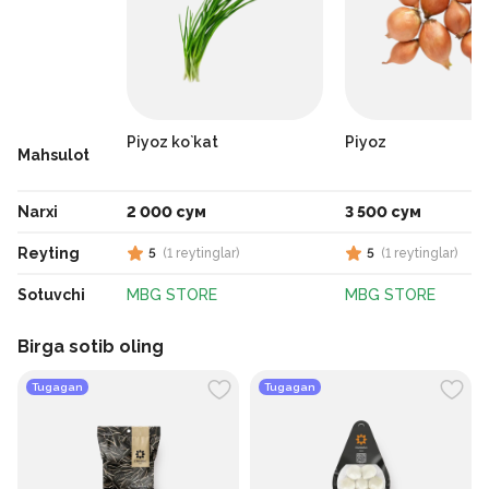
Piyoz ko`kat
Piyoz
Mahsulot
Narxi
2 000 сум
3 500 сум
Reyting
5
(
1
reytinglar
)
5
(
1
reytinglar
)
Sotuvchi
MBG STORE
MBG STORE
Birga sotib oling
Tugagan
Tugagan