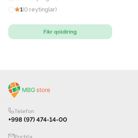
1
(
0
reytinglar
)
Fikr qoldiring
Telefon
+998 (97) 474-14-00
Pochta