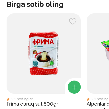
Birga sotib oling
5
(
1
reytinglar
)
5
(
1
reyting
Frima quruq sut 500gr
Alpenland