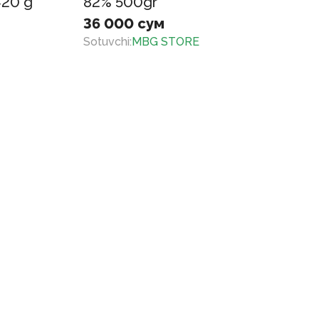
420 g
82% 500gr
36 000 сум
Sotuvchi
:
MBG STORE