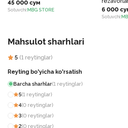
rezavorla
45 000 сум
6 000 су
Sotuvchi
:
MBG STORE
Sotuvchi
:
MB
Mahsulot sharhlari
5
(
1
reytinglar
)
Reyting bo'yicha ko'rsatish
Barcha sharhlar
(
1
reytinglar
)
5
(
1
reytinglar
)
4
(
0
reytinglar
)
3
(
0
reytinglar
)
2
(
0
reytinglar
)