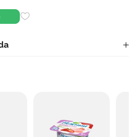
h
da
ombinatsiyasi bilan kremsi yogurt. U silliq tuzilishga ega
n ta'mga ega.