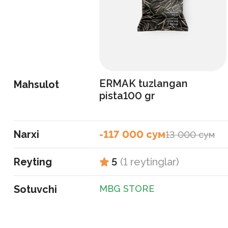
ERMAK tuzlangan
Mahsulot
pista100 gr
Narxi
-117 000 сум
13 000 сум
Reyting
5
(
1
reytinglar
)
Sotuvchi
MBG STORE