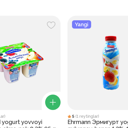
Yangi
lar
)
5
(
1
reytinglar
)
 yogurt yovvoyi
Ehrmann Эрмигурт yo