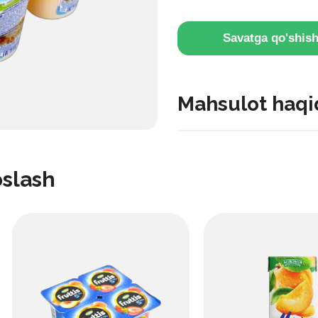
Savatga qo'shis
Mahsulot haqi
O'rik va mango lazzatlari k
va mevali, shirin va nordo
oslash