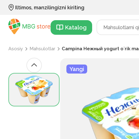
Iltimos, manzilingizni kiriting
Katalog
Asosiy
Mahsulotlar
Campina Нежный yogurt o`rik m
Yangi