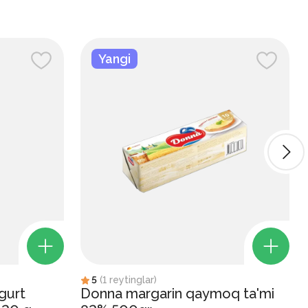
Yangi
5
(
1
reytinglar
)
gurt
Donna margarin qaymoq ta'mi