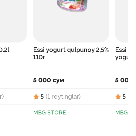
0.2l
Essi yogurt qulpunoy 2,5%
Essi a
110г
yogurt
5 000 сум
5 000 
r
)
5
(
1
reytinglar
)
5
(
1
MBG STORE
MBG S