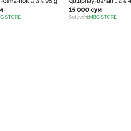
r-olma-nok 0,3% 95 g
qulupnay-banan 1,2% 
м
15 000 сум
G STORE
Sotuvchi
:
MBG STORE