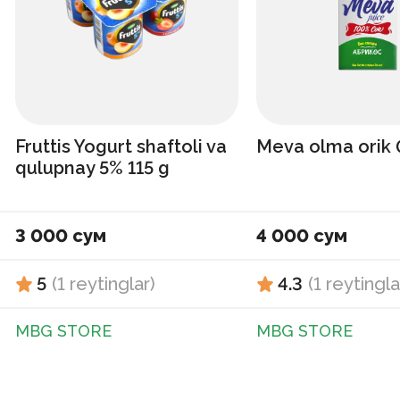
Fruttis Yogurt shaftoli va
Meva olma orik 
qulupnay 5% 115 g
3 000 сум
4 000 сум
5
(
1
reytinglar
)
4.3
(
1
reytingla
MBG STORE
MBG STORE