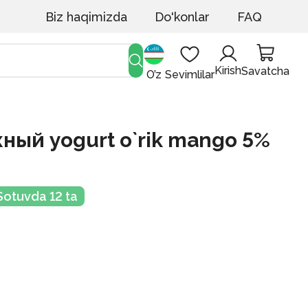
Biz haqimizda
Do'konlar
FAQ
Kirish
Savatcha
O’z
Sevimlilar
ый yogurt o`rik mango 5%
Sotuvda 12 ta