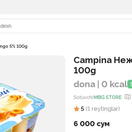
ango 5% 100g
Campina Нежн
100g
dona | 0 kcal
Sotuvchi
:
MBG STORE
5
(
1
reytinglar
)
6 000 сум