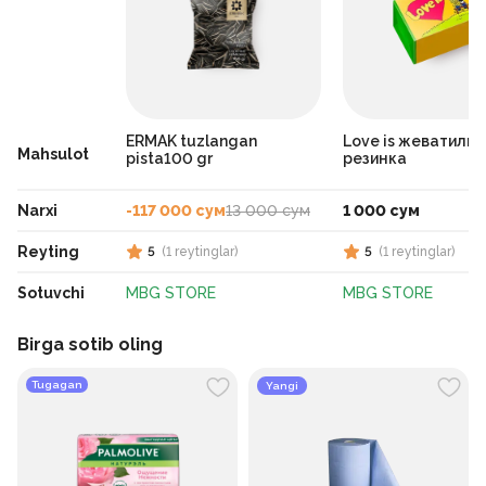
ERMAK tuzlangan
Love is жеватиль
Mahsulot
pista100 gr
резинка
Narxi
-117 000 сум
13 000 сум
1 000 сум
Reyting
5
(
1
reytinglar
)
5
(
1
reytinglar
)
Sotuvchi
MBG STORE
MBG STORE
Birga sotib oling
Tugagan
Yangi