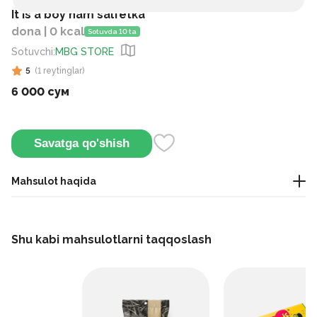
It is a boy nam salfetka
dona | 0 kcal
Sotuvda 10 ta
Sotuvchi
:
MBG STORE
5
(
1
reytinglar
)
6 000 сум
Savatga qo'shish
Mahsulot haqida
Bu yangi tug‘ilgan chaqaloqlar va bolalar uchun mo‘ljallangan
gigiyenik nam salfetkalar bo‘lib, ko‘pincha o‘g‘il bola
Shu kabi mahsulotlarni taqqoslash
mavzusidagi dizayn bilan ishlab chiqariladi.