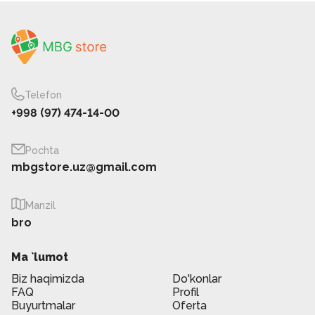
Telefon
+998 (97) 474-14-00
Pochta
mbgstore.uz@gmail.com
Manzil
bro
Ma `lumot
Biz haqimizda
Do'konlar
FAQ
Profil
Buyurtmalar
Oferta