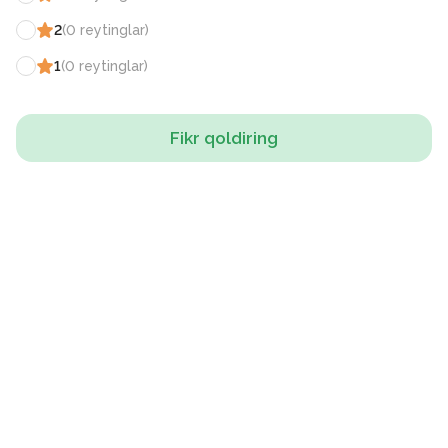
2
(
0
reytinglar
)
1
(
0
reytinglar
)
Fikr qoldiring