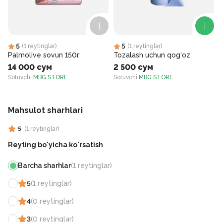
5
5
(
1
reytinglar
)
(
1
reytinglar
)
Palmolive sovun 150г
Tozalash uchun qog‘oz
14 000 сум
2 500 сум
Sotuvchi
:
MBG STORE
Sotuvchi
:
MBG STORE
S
Mahsulot sharhlari
5
(
1
reytinglar
)
Reyting bo'yicha ko'rsatish
Barcha sharhlar
(
1
reytinglar
)
5
(
1
reytinglar
)
4
(
0
reytinglar
)
3
(
0
reytinglar
)