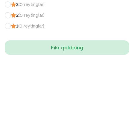
3
(
0
reytinglar
)
2
(
0
reytinglar
)
1
(
0
reytinglar
)
Fikr qoldiring