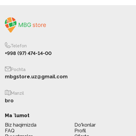
Telefon
+998 (97) 474-14-00
Pochta
mbgstore.uz@gmail.com
Manzil
bro
Ma `lumot
Biz haqimizda
Do'konlar
FAQ
Profil