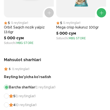
5
5
(
1
reytinglar
)
(
1
reytinglar
)
Orbit Saqich nozik yalpiz
Mega crisp kukuruz 100gr
13.6gr
5 000 сум
5 000 сум
Sotuvchi
:
MBG STORE
Sotuvchi
:
MBG STORE
S
Mahsulot sharhlari
5
(
1
reytinglar
)
Reyting bo'yicha ko'rsatish
Barcha sharhlar
(
1
reytinglar
)
5
(
1
reytinglar
)
4
(
0
reytinglar
)