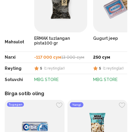
ERMAK tuzlangan
Gugurt jeep
Mahsulot
pista100 gr
Narxi
-117 000 сум
13 000 сум
250 сум
Reyting
5
(
1
reytinglar
)
5
(
1
reytinglar
)
Sotuvchi
MBG STORE
MBG STORE
Birga sotib oling
Tugagan
Yangi