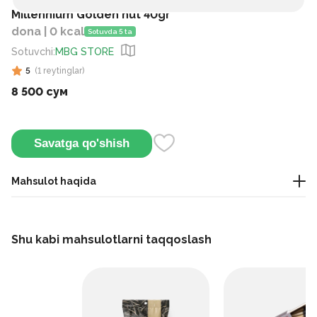
Millennium Golden nut 40gr
dona | 0 kcal
Sotuvda 5 ta
Sotuvchi
:
MBG STORE
5
(
1
reytinglar
)
8 500 сум
Savatga qo'shish
Mahsulot haqida
Bu qora shokolad va butun findiq bilan tayyorlangan kichik,
premiumga yaqin batonchik.
Shu kabi mahsulotlarni taqqoslash