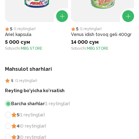
5
5
(
1
reytinglar
)
(
1
reytinglar
)
Ariel kapsula
Venus idish tovoq geli 400gr
5 000 сум
14 000 сум
Sotuvchi
:
MBG STORE
Sotuvchi
:
MBG STORE
S
Mahsulot sharhlari
5
(
1
reytinglar
)
Reyting bo'yicha ko'rsatish
Barcha sharhlar
(
1
reytinglar
)
5
(
1
reytinglar
)
4
(
0
reytinglar
)
3
(
0
reytinglar
)