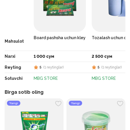
Board pashsha uchun kley
Tozalash uchun qo
Mahsulot
Narxi
1 000 сум
2 500 сум
Reyting
5
(
1
reytinglar
)
5
(
1
reytinglar
)
Sotuvchi
MBG STORE
MBG STORE
Birga sotib oling
Yangi
Yangi