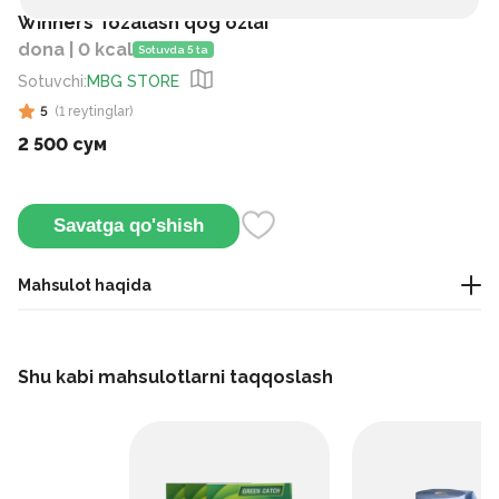
Winners Tozalash qog`ozlai
dona | 0 kcal
Sotuvda 5 ta
Sotuvchi
:
MBG STORE
5
(
1
reytinglar
)
2 500 сум
Savatga qo'shish
Mahsulot haqida
xo`jalik mollari
Shu kabi mahsulotlarni taqqoslash