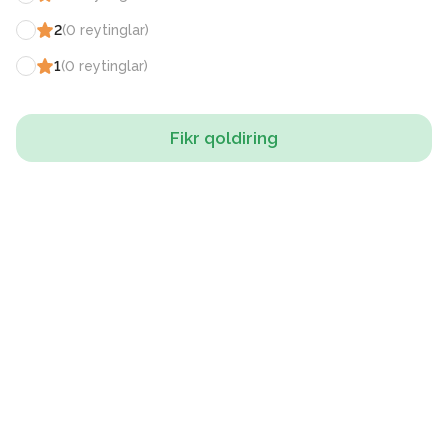
2
(
0
reytinglar
)
1
(
0
reytinglar
)
Fikr qoldiring