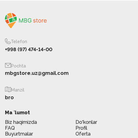
Telefon
+998 (97) 474-14-00
Pochta
mbgstore.uz@gmail.com
Manzil
bro
Ma `lumot
Biz haqimizda
Do'konlar
FAQ
Profil
Buyurtmalar
Oferta