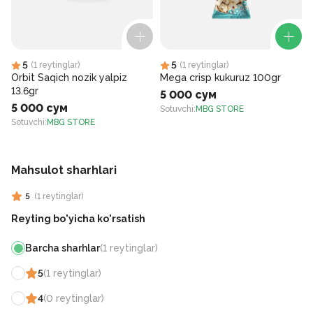
5
5
(
1
reytinglar
)
(
1
reytinglar
)
Orbit Saqich nozik yalpiz
Mega crisp kukuruz 100gr
13.6gr
5 000 сум
5 000 сум
Sotuvchi
:
MBG STORE
Sotuvchi
:
MBG STORE
S
Mahsulot sharhlari
5
(
1
reytinglar
)
Reyting bo'yicha ko'rsatish
Barcha sharhlar
(
1
reytinglar
)
5
(
1
reytinglar
)
4
(
0
reytinglar
)