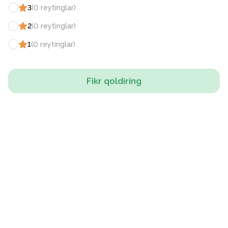
3
(
0
reytinglar
)
2
(
0
reytinglar
)
1
(
0
reytinglar
)
Fikr qoldiring