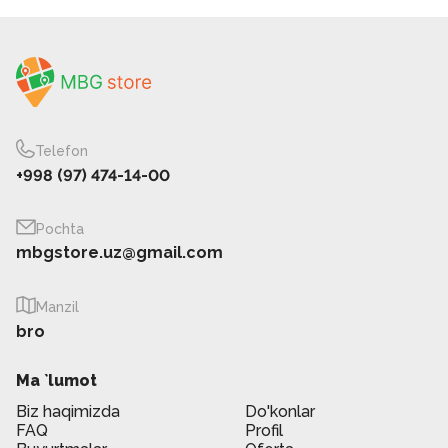
Telefon
+998 (97) 474-14-00
Pochta
mbgstore.uz@gmail.com
Manzil
bro
Ma `lumot
Biz haqimizda
Do'konlar
FAQ
Profil