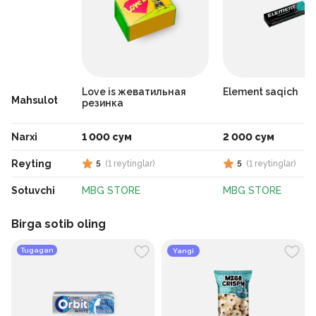
Love is жеватильная
Element saqich
Mahsulot
резинка
Narxi
1 000 сум
2 000 сум
Reyting
5
(
1
reytinglar
)
5
(
1
reytinglar
)
Sotuvchi
MBG STORE
MBG STORE
Birga sotib oling
Tugagan
Yangi