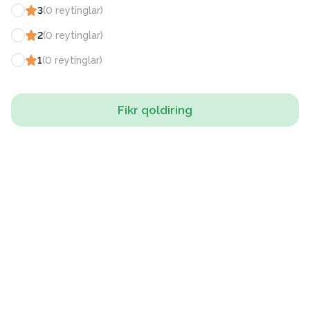
3
(
0
reytinglar
)
2
(
0
reytinglar
)
1
(
0
reytinglar
)
Fikr qoldiring