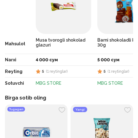
Musa tvorogli shokolad
Barni shokoladli ke
Mahsulot
glazuri
30g
Narxi
4 000 сум
5 000 сум
Reyting
5
(
1
reytinglar
)
5
(
1
reytinglar
)
Sotuvchi
MBG STORE
MBG STORE
Birga sotib oling
Tugagan
Yangi