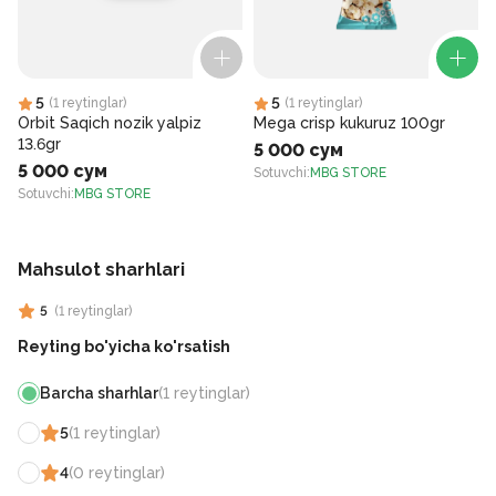
5
5
(
1
reytinglar
)
(
1
reytinglar
)
Orbit Saqich nozik yalpiz
Mega crisp kukuruz 100gr
13.6gr
5 000 сум
5 000 сум
Sotuvchi
:
MBG STORE
Sotuvchi
:
MBG STORE
S
Mahsulot sharhlari
5
(
1
reytinglar
)
Reyting bo'yicha ko'rsatish
Barcha sharhlar
(
1
reytinglar
)
5
(
1
reytinglar
)
4
(
0
reytinglar
)