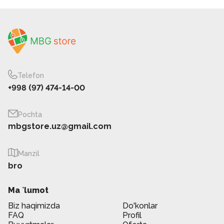
Telefon
+998 (97) 474-14-00
Pochta
mbgstore.uz@gmail.com
Manzil
bro
Ma `lumot
Biz haqimizda
Do'konlar
FAQ
Profil