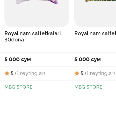
Royal nam salfetkalari
Royal nam salfe
30dona
5 000 сум
5 000 сум
5
(
1
reytinglar
)
5
(
1
reytinglar
)
MBG STORE
MBG STORE