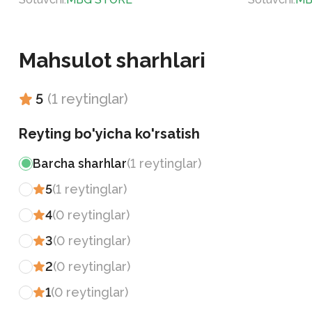
Mahsulot sharhlari
5
(
1
reytinglar
)
Reyting bo'yicha ko'rsatish
Barcha sharhlar
(
1
reytinglar
)
5
(
1
reytinglar
)
4
(
0
reytinglar
)
3
(
0
reytinglar
)
2
(
0
reytinglar
)
1
(
0
reytinglar
)