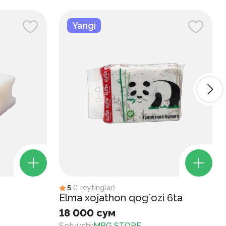
Yangi
5
(
1
reytinglar
)
Elma xojathon qog`ozi 6ta
18 000 сум
Sotuvchi
:
MBG STORE