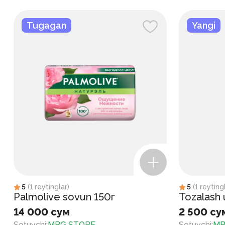
Tugagan
Yangi
5
(
1
reytinglar
)
5
(
1
reyting
Palmolive sovun 150г
Tozalash
14 000 сум
2 500 су
Sotuvchi
:
MBG STORE
Sotuvchi
:
MB