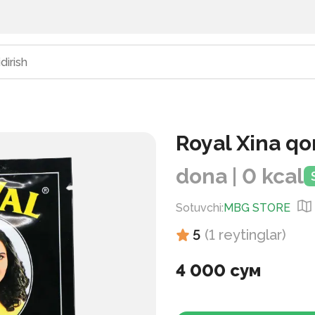
Royal Xina qo
dona | 0 kcal
Sotuvchi
:
MBG STORE
5
(
1
reytinglar
)
4 000 сум