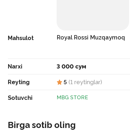
Royal Rossi Muzqaymoq
Mahsulot
Narxi
3 000 сум
Reyting
5
(
1
reytinglar
)
Sotuvchi
MBG STORE
Birga sotib oling