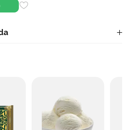
h
da
‘ljallangan bo‘yoq vositasi bo‘lib, ko‘pincha henna
qtincha rang berish, bezak va sochni qoraytirish uchun