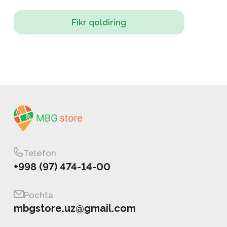
Fikr qoldiring
Telefon
+998 (97) 474-14-00
Pochta
mbgstore.uz@gmail.com