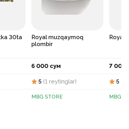
tka 30ta
Royal muzqaymoq
Royal a
plombir
6 000 сум
7 000 
5
(
1
reytinglar
)
5
(
1
MBG STORE
MBG S