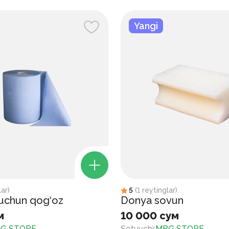
Yangi
lar
)
5
(
1
reytinglar
)
 uchun qog‘oz
Donya sovun
м
10 000 сум
G STORE
Sotuvchi
:
MBG STORE