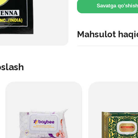
Savatga qo'shis
Mahsulot haqi
Bu soch va qo‘llar uchun mo
asosida tayyorlanadi. U va
oslash
ishlatiladi.