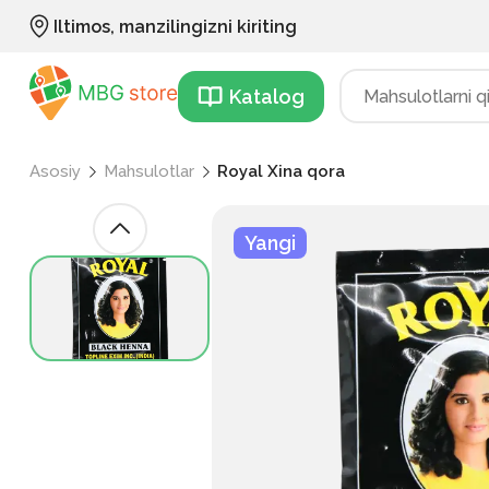
Iltimos, manzilingizni kiriting
Katalog
Asosiy
Mahsulotlar
Royal Xina qora
Yangi