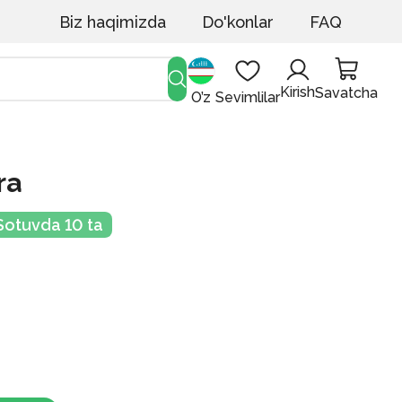
Biz haqimizda
Do'konlar
FAQ
Kirish
Savatcha
O’z
Sevimlilar
ra
Sotuvda 10 ta