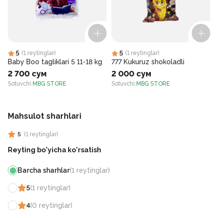
5
5
(
1
reytinglar
)
(
1
reytinglar
)
Baby Boo tagliklari 5 11-18 kg
777 Kukuruz shokoladli
2 700 сум
2 000 сум
Sotuvchi
:
MBG STORE
Sotuvchi
:
MBG STORE
S
Mahsulot sharhlari
5
(
1
reytinglar
)
Reyting bo'yicha ko'rsatish
Barcha sharhlar
(
1
reytinglar
)
5
(
1
reytinglar
)
4
(
0
reytinglar
)