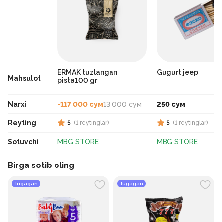
ERMAK tuzlangan
Gugurt jeep
Mahsulot
pista100 gr
Narxi
-117 000 сум
13 000 сум
250 сум
Reyting
5
(
1
reytinglar
)
5
(
1
reytinglar
)
Sotuvchi
MBG STORE
MBG STORE
Birga sotib oling
Tugagan
Tugagan