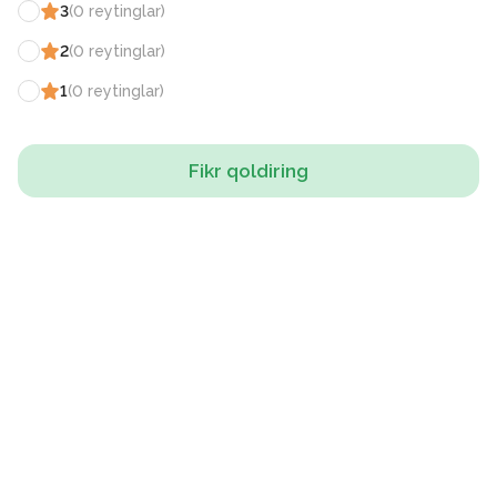
3
(
0
reytinglar
)
2
(
0
reytinglar
)
1
(
0
reytinglar
)
Fikr qoldiring