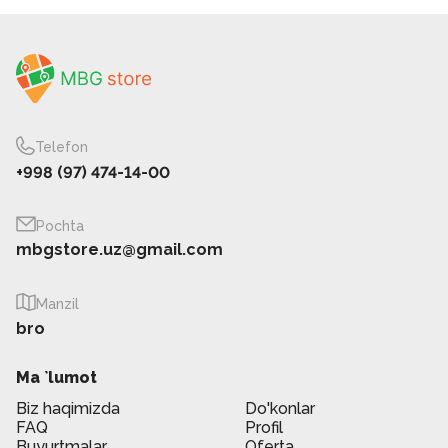
Telefon
+998 (97) 474-14-00
Pochta
mbgstore.uz@gmail.com
Manzil
bro
Ma `lumot
Biz haqimizda
Do'konlar
FAQ
Profil
Buyurtmalar
Oferta