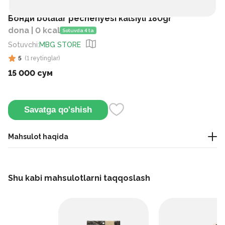
Бонди bolalar pechenyesi kalsiyli 180gr
dona | 0 kcal
Sotuvda 4 ta
Sotuvchi
:
MBG STORE
5
(
1
reytinglar
)
15 000 сум
Savatga qo'shish
Mahsulot haqida
Bu bolalar uchun mo‘ljallangan yumshoq, vitamin va
minerallar bilan boyitilgan shirin pechenye bo‘lib, odatda 5–6
Shu kabi mahsulotlarni taqqoslash
oylikdan boshlab tavsiya qilinadi.