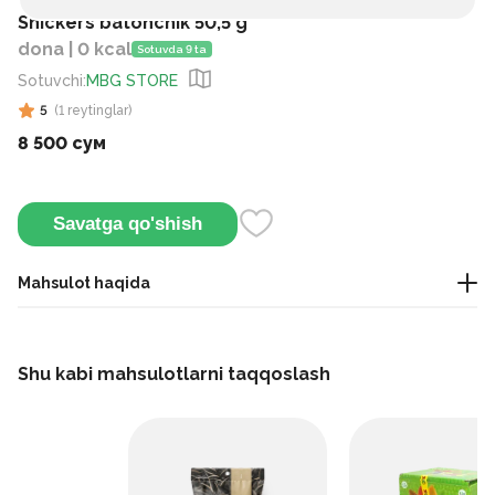
Snickers batonchik 50,5 g
dona | 0 kcal
Sotuvda 9 ta
Sotuvchi
:
MBG STORE
5
(
1
reytinglar
)
8 500 сум
Savatga qo'shish
Mahsulot haqida
Bu bar qarsillagan yeryong'oqlarni karamel va nuga bilan
birlashtiradi. Yo'lda yoki gazak sifatida juda mos keladi.
Shu kabi mahsulotlarni taqqoslash