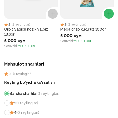
5
5
(
1
reytinglar
)
(
1
reytinglar
)
Orbit Saqich nozik yalpiz
Mega crisp kukuruz 100gr
13.6gr
5 000 сум
5 000 сум
Sotuvchi
:
MBG STORE
Sotuvchi
:
MBG STORE
S
Mahsulot sharhlari
5
(
1
reytinglar
)
Reyting bo'yicha ko'rsatish
Barcha sharhlar
(
1
reytinglar
)
5
(
1
reytinglar
)
4
(
0
reytinglar
)