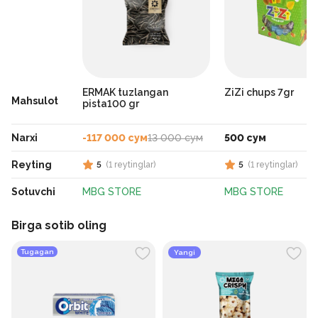
ERMAK tuzlangan
ZiZi chups 7gr
Mahsulot
pista100 gr
Narxi
-117 000 сум
13 000 сум
500 сум
Reyting
5
(
1
reytinglar
)
5
(
1
reytinglar
)
Sotuvchi
MBG STORE
MBG STORE
Birga sotib oling
Tugagan
Yangi