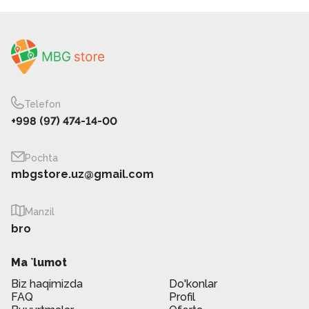
Telefon
+998 (97) 474-14-00
Pochta
mbgstore.uz@gmail.com
Manzil
bro
Ma `lumot
Biz haqimizda
Do'konlar
FAQ
Profil