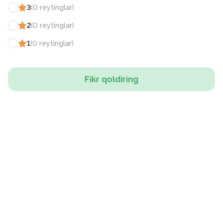
3
(
0
reytinglar
)
2
(
0
reytinglar
)
1
(
0
reytinglar
)
Fikr qoldiring