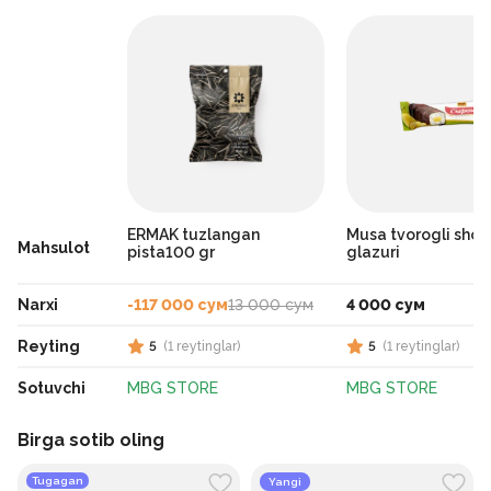
ERMAK tuzlangan
Musa tvorogli shok
Mahsulot
pista100 gr
glazuri
Narxi
-117 000 сум
13 000 сум
4 000 сум
Reyting
5
(
1
reytinglar
)
5
(
1
reytinglar
)
Sotuvchi
MBG STORE
MBG STORE
Birga sotib oling
Tugagan
Yangi