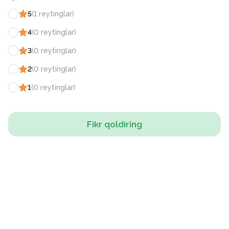
5
(
1
reytinglar
)
4
(
0
reytinglar
)
3
(
0
reytinglar
)
2
(
0
reytinglar
)
1
(
0
reytinglar
)
Fikr qoldiring