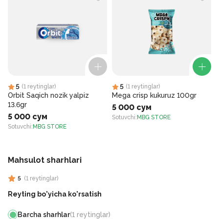
5
5
(
1
reytinglar
)
(
1
reytinglar
)
Orbit Saqich nozik yalpiz
Mega crisp kukuruz 100gr
13.6gr
5 000 сум
5 000 сум
Sotuvchi
:
MBG STORE
Sotuvchi
:
MBG STORE
S
Mahsulot sharhlari
5
(
1
reytinglar
)
Reyting bo'yicha ko'rsatish
Barcha sharhlar
(
1
reytinglar
)