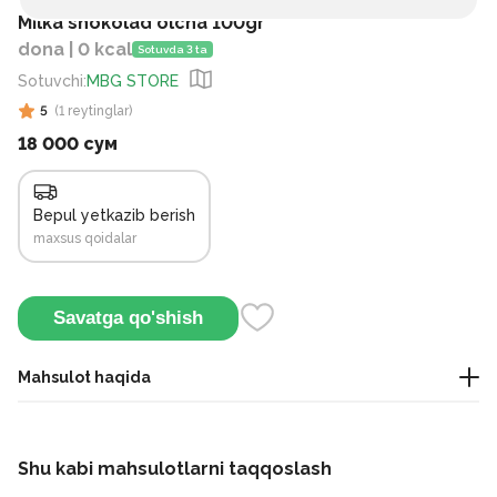
Milka shokolad olcha 100gr
dona | 0 kcal
Sotuvda 3 ta
Sotuvchi
:
MBG STORE
5
(
1
reytinglar
)
18 000 сум
Bepul yetkazib berish
maxsus qoidalar
Savatga qo'shish
Mahsulot haqida
Bu Alpine milk Milka shokoladi bo‘lib, ichida gilos ta’mi
berilgan krem yoki jele-krem to‘ldirma mavjud.
Shu kabi mahsulotlarni taqqoslash