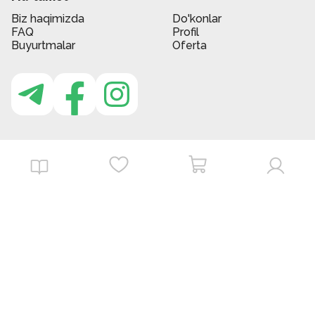
Biz haqimizda
Do'konlar
FAQ
Profil
Buyurtmalar
Oferta
MBG do'kon ilovasi
Download on the
Get it on
App Store
Google Play
©
2026
. MBGstore -
Barcha huquqlar himoyalangan.
Powered by : ZERODEV LLC