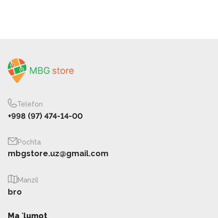
Telefon
+998 (97) 474-14-00
Pochta
mbgstore.uz@gmail.com
Manzil
bro
Ma `lumot