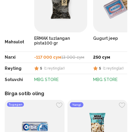
ERMAK tuzlangan
Gugurt jeep
Mahsulot
pista100 gr
Narxi
-117 000 сум
13 000 сум
250 сум
Reyting
5
(
1
reytinglar
)
5
(
1
reytinglar
)
Sotuvchi
MBG STORE
MBG STORE
Birga sotib oling
Tugagan
Yangi