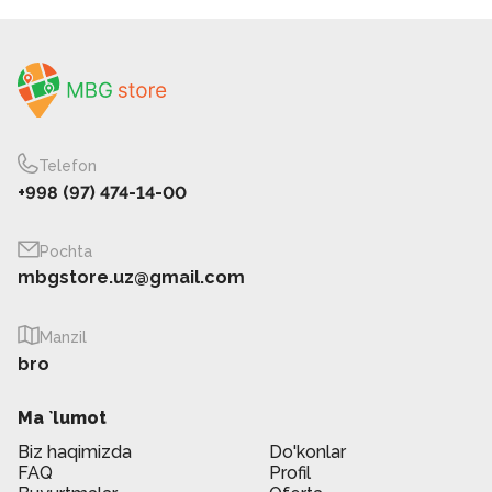
Telefon
+998 (97) 474-14-00
Pochta
mbgstore.uz@gmail.com
Manzil
bro
Ma `lumot
Biz haqimizda
Do'konlar
FAQ
Profil