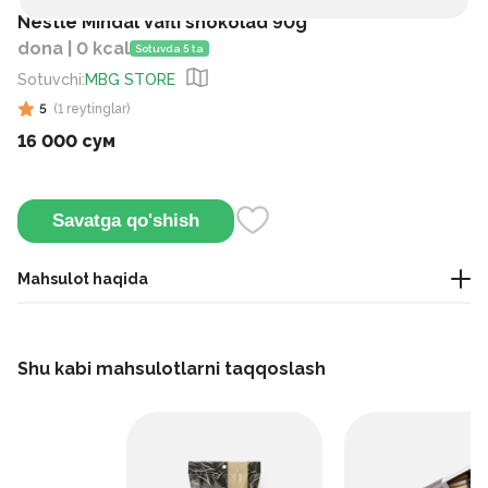
Nestle Mindal Vafli shokolad 90g
dona | 0 kcal
Sotuvda 5 ta
Sotuvchi
:
MBG STORE
5
(
1
reytinglar
)
16 000 сум
Savatga qo'shish
Mahsulot haqida
Bu sutli shokolad bo‘lib, ichida bodom va qarsildoq vafli
bo‘laklari qo‘shilgan.
Shu kabi mahsulotlarni taqqoslash