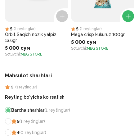
5
5
(
1
reytinglar
)
(
1
reytinglar
)
Orbit Saqich nozik yalpiz
Mega crisp kukuruz 100gr
13.6gr
5 000 сум
5 000 сум
Sotuvchi
:
MBG STORE
Sotuvchi
:
MBG STORE
S
Mahsulot sharhlari
5
(
1
reytinglar
)
Reyting bo'yicha ko'rsatish
Barcha sharhlar
(
1
reytinglar
)
5
(
1
reytinglar
)
4
(
0
reytinglar
)