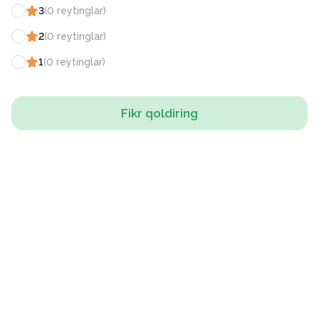
3
(
0
reytinglar
)
2
(
0
reytinglar
)
1
(
0
reytinglar
)
Fikr qoldiring