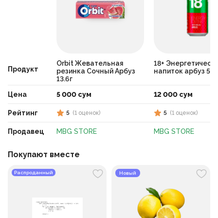
Orbit Жевательная
18+ Энергетическ
Продукт
резинка Сочный Арбуз
напиток арбуз 50
13.6г
Цена
5 000 сум
12 000 сум
Рейтинг
5
(
1
оценок
)
5
(
1
оценок
)
Продавец
MBG STORE
MBG STORE
Покупают вместе
Распроданный
Новый