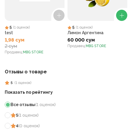
5
5
(
1
оценок
)
(
1
оценок
)
test
Лимон Аргентина
1,98 сум
60 000 сум
2 сум
Продавец
:
MBG STORE
Продавец
:
MBG STORE
Отзывы о товаре
5
(
1
оценок
)
Показать по рейтингу
Все отзывы
(
1
оценок
)
5
(
1
оценок
)
4
(
0
оценок
)