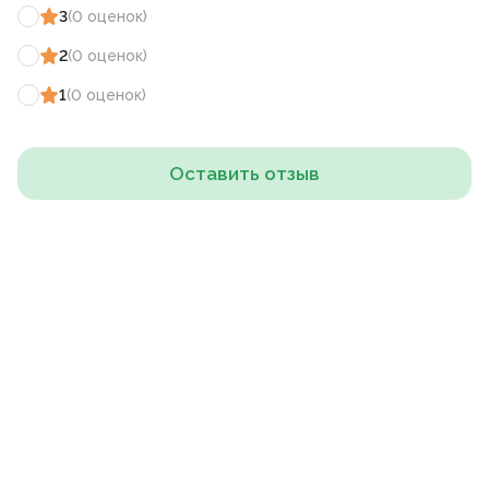
3
(
0
оценок
)
2
(
0
оценок
)
1
(
0
оценок
)
Оставить отзыв