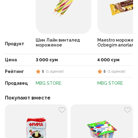
Шин Лайн винталед
Maestro морожен
Продукт
мороженое
Ozbegim anorlari
Цена
3 000 сум
4 000 сум
Рейтинг
5
(
1
оценок
)
5
(
1
оценок
)
Продавец
MBG STORE
MBG STORE
Покупают вместе