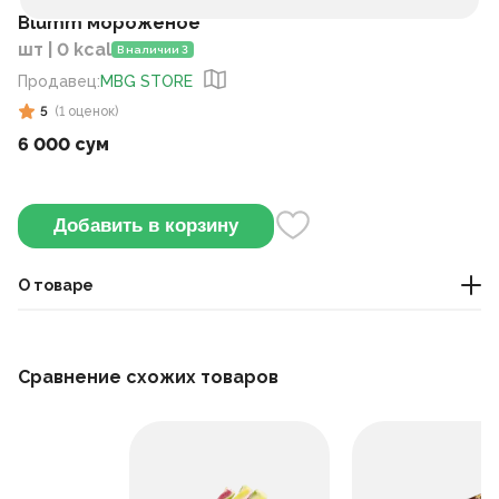
Blumm мороженое
шт | 0 kcal
В наличии 3
Продавец
:
MBG STORE
5
(
1
оценок
)
6 000 сум
Добавить в корзину
О товаре
Мороженое
Сравнение схожих товаров