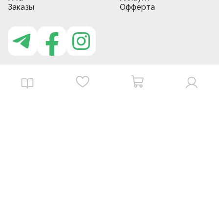
Заказы
Офферта
Приложение MBG store
Download on the
Get it on
App Store
Google Play
©
2026
. MBGstore -
Все права защищены.
Powered by : ZERODEV LLC