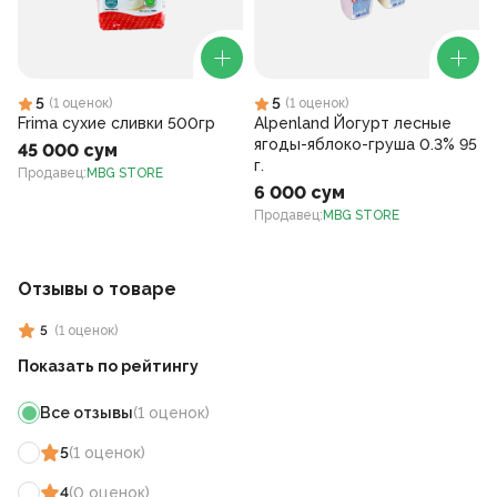
5
5
(
1
оценок
)
(
1
оценок
)
Frima сухие сливки 500гр
Alpenland Йогурт лесные
ягоды-яблоко-груша 0.3% 95
45 000 сум
г.
Продавец
:
MBG STORE
6 000 сум
Продавец
:
MBG STORE
Отзывы о товаре
5
(
1
оценок
)
Показать по рейтингу
Все отзывы
(
1
оценок
)
5
(
1
оценок
)
4
(
0
оценок
)