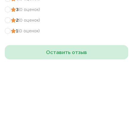
3
(
0
оценок
)
2
(
0
оценок
)
1
(
0
оценок
)
Оставить отзыв