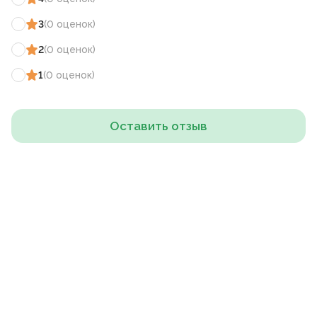
3
(
0
оценок
)
2
(
0
оценок
)
1
(
0
оценок
)
Оставить отзыв