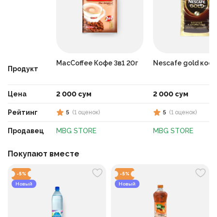
MacCoffee Кофе 3в1 20г
Nescafe gold кофе
Продукт
Цена
2 000 сум
2 000 сум
Рейтинг
5
(
1
оценок
)
5
(
1
оценок
)
Продавец
MBG STORE
MBG STORE
Покупают вместе
-
5
%
-
5
%
Новый
Новый