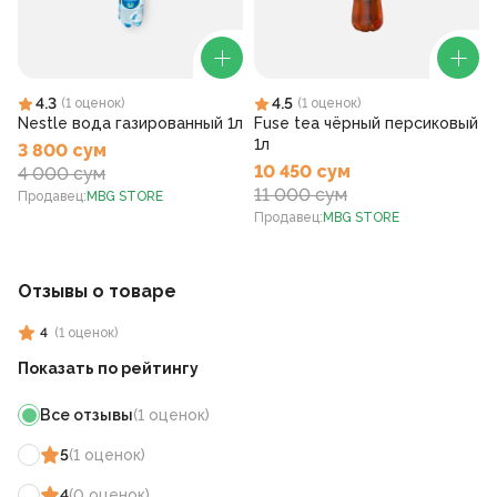
4.3
4.5
(
1
оценок
)
(
1
оценок
)
Nestle вода газированный 1л
Fuse tea чёрный персиковый
1л
3 800 сум
10 450 сум
4 000 сум
11 000 сум
Продавец
:
MBG STORE
Продавец
:
MBG STORE
Отзывы о товаре
4
(
1
оценок
)
Показать по рейтингу
Все отзывы
(
1
оценок
)
5
(
1
оценок
)
4
(
0
оценок
)