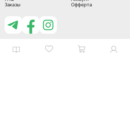
Заказы
Офферта
Приложение MBG store
Download on the
Get it on
App Store
Google Play
©
2026
. MBGstore -
Все права защищены.
Powered by : ZERODEV LLC