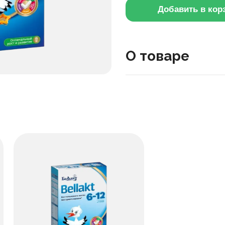
Добавить в кор
О товаре
Это сухая молочная смес
месяцев, и используется 
когда применяется смеш