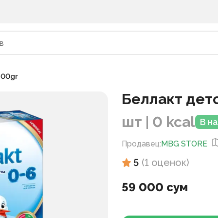
300gr
Беллакт детс
шт | 0 kcal
В н
Продавец
:
MBG STORE
5
(
1
оценок
)
59 000 сум