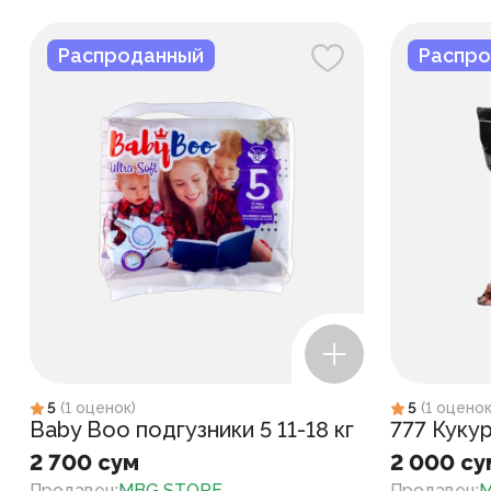
Распроданный
Распро
5
(
1
оценок
)
5
(
1
оцено
Baby Boo подгузники 5 11-18 кг
777 Куку
2 700 сум
2 000 су
Продавец
:
MBG STORE
Продавец
:
M