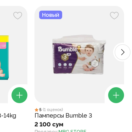
Новый
5
(
1
оценок
)
8-14kg
Памперсы Bumble 3
2 100 сум
Продавец
:
MBG STORE