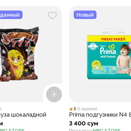
данный
Новый
к
)
5
(
1
оценок
)
руза шокаладной
Prima подгузники N4 
м
3 400 сум
BG STORE
Продавец
:
MBG STORE