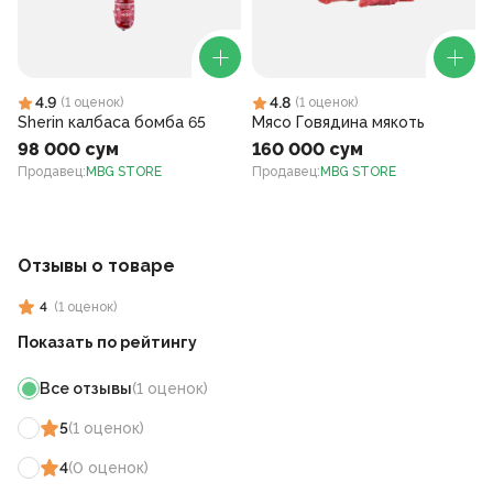
4.9
4.8
(
1
оценок
)
(
1
оценок
)
Sherin калбаса бомба 65
Мясо Говядина мякоть
98 000 сум
160 000 сум
Продавец
:
MBG STORE
Продавец
:
MBG STORE
Отзывы о товаре
4
(
1
оценок
)
Показать по рейтингу
Все отзывы
(
1
оценок
)
5
(
1
оценок
)
4
(
0
оценок
)