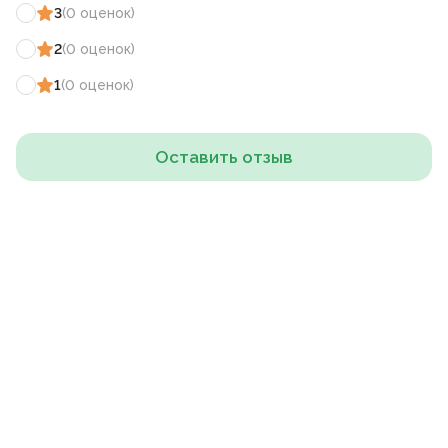
3
(
0
оценок
)
2
(
0
оценок
)
1
(
0
оценок
)
Оставить отзыв