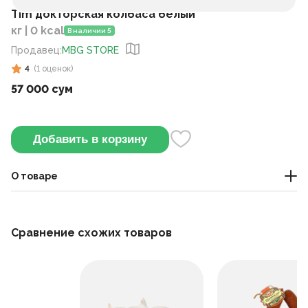
Tim докторская колбаса белый
кг | 0 kcal
В наличии 5
Продавец
:
MBG STORE
4
(
1
оценок
)
57 000 сум
Добавить в корзину
О товаре
Колбаса
Сравнение схожих товаров