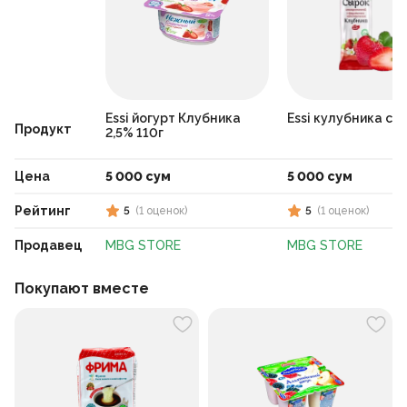
Essi йогурт Клубника
Essi кулубника си
Продукт
2,5% 110г
Цена
5 000 сум
5 000 сум
Рейтинг
5
(
1
оценок
)
5
(
1
оценок
)
Продавец
MBG STORE
MBG STORE
Покупают вместе