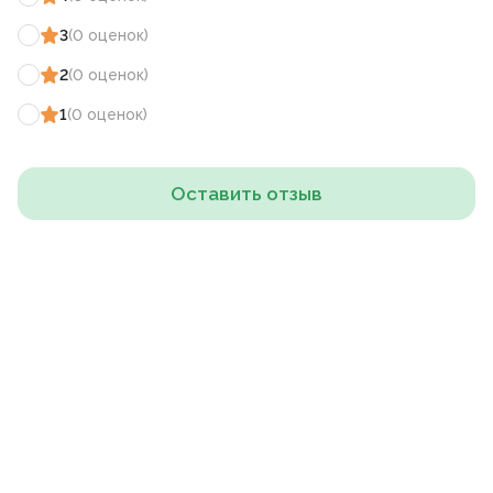
3
(
0
оценок
)
2
(
0
оценок
)
1
(
0
оценок
)
Оставить отзыв