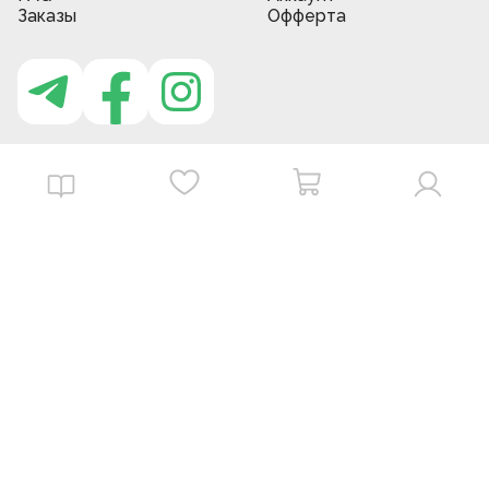
Заказы
Офферта
Приложение MBG store
Download on the
Get it on
App Store
Google Play
©
2026
. MBGstore -
Все права защищены.
Powered by : ZERODEV LLC