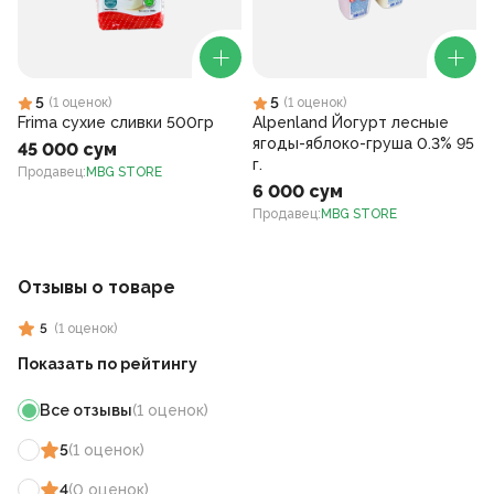
5
5
(
1
оценок
)
(
1
оценок
)
Frima сухие сливки 500гр
Alpenland Йогурт лесные
ягоды-яблоко-груша 0.3% 95
45 000 сум
г.
Продавец
:
MBG STORE
6 000 сум
Продавец
:
MBG STORE
Отзывы о товаре
5
(
1
оценок
)
Показать по рейтингу
Все отзывы
(
1
оценок
)
5
(
1
оценок
)
4
(
0
оценок
)