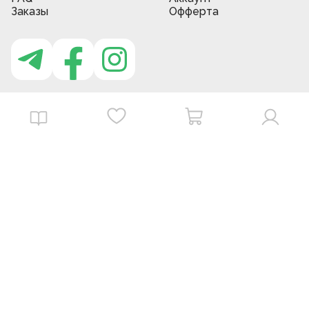
Заказы
Офферта
Приложение MBG store
Download on the
Get it on
App Store
Google Play
©
2026
. MBGstore -
Все права защищены.
Powered by : ZERODEV LLC