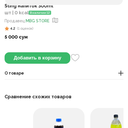
Sting напиток 300ml
шт | 0 kcal
В наличии 12
Продавец
:
MBG STORE
4.2
(
1
оценок
)
5 000 сум
Добавить в корзину
О товаре
Энергетический напиток Sting, 300 мл — бодрящий и
освежающий напиток для активного дня.
Сравнение схожих товаров