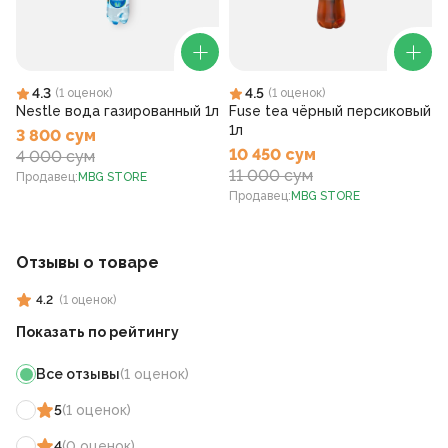
4.3
4.5
(
1
оценок
)
(
1
оценок
)
Nestle вода газированный 1л
Fuse tea чёрный персиковый
1л
3 800 сум
10 450 сум
4 000 сум
11 000 сум
Продавец
:
MBG STORE
Продавец
:
MBG STORE
Отзывы о товаре
4.2
(
1
оценок
)
Показать по рейтингу
Все отзывы
(
1
оценок
)
5
(
1
оценок
)
4
(
0
оценок
)