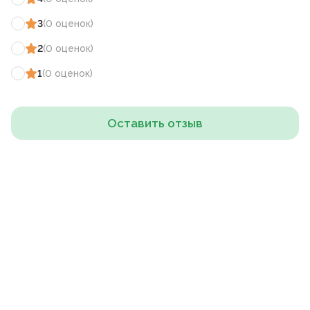
3
(
0
оценок
)
2
(
0
оценок
)
1
(
0
оценок
)
Оставить отзыв