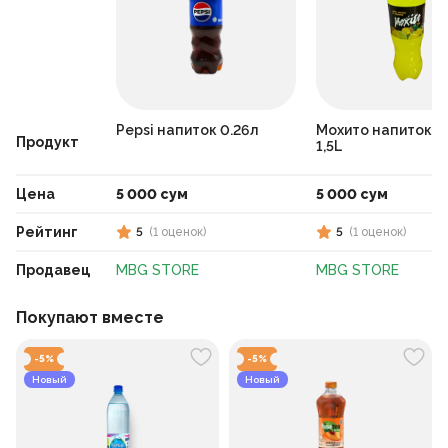
Pepsi напиток 0.26л
Мохито напиток а
Продукт
1,5L
Цена
5 000 сум
5 000 сум
Рейтинг
5
(
1
оценок
)
5
(
1
оценок
)
Продавец
MBG STORE
MBG STORE
Покупают вместе
-
5
%
-
5
%
Новый
Новый