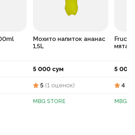
300ml
Мохито напиток ананас
Fructi
1,5L
мята 1
5 000 сум
5 000 
5
(
1
оценок
)
4
(
1
MBG STORE
MBG S