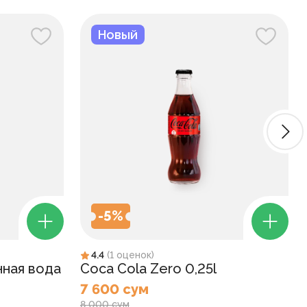
Новый
-
5
%
4.4
(
1
оценок
)
нная вода
Coca Cola Zero 0,25l
7 600 сум
8 000 сум