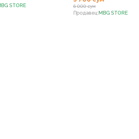
BG STORE
6 000 сум
Продавец
:
MBG STORE