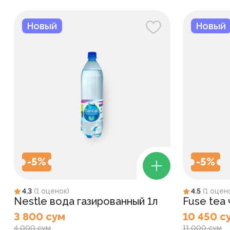
Новый
Новый
-
5
%
-
5
%
4.3
(
1
оценок
)
4.5
(
1
оцен
Nestle вода газированный 1л
Fuse tea
3 800 сум
10 450 с
4 000 сум
11 000 сум