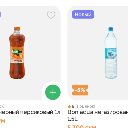
Новый
-
5
%
ок
)
5
(
1
оценок
)
 чёрный персиковый 1л
Bon aqua негазирова
1.5L
ум
5 700 сум