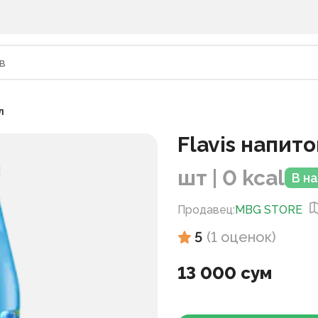
л
Flavis напит
шт | 0 kcal
В н
Продавец
:
MBG STORE
5
(
1
оценок
)
13 000 сум