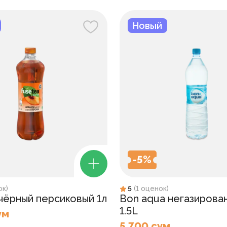
Новый
-
5
%
ок
)
5
(
1
оценок
)
 чёрный персиковый 1л
Bon aqua негазирова
1.5L
ум
5 700 сум