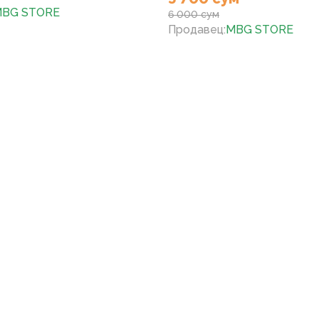
BG STORE
6 000 сум
Продавец
:
MBG STORE