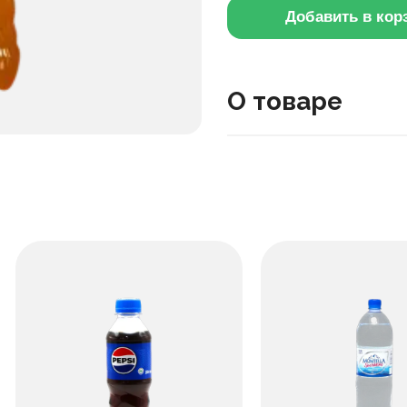
Добавить в кор
О товаре
Узбекский Напиток Fruct
травяной напиток для е