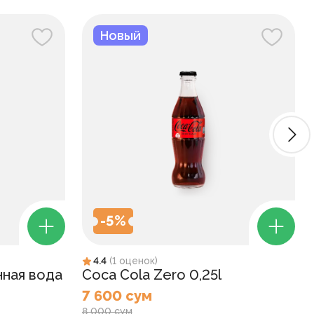
Новый
-
5
%
4.4
(
1
оценок
)
нная вода
Coca Cola Zero 0,25l
7 600 сум
8 000 сум