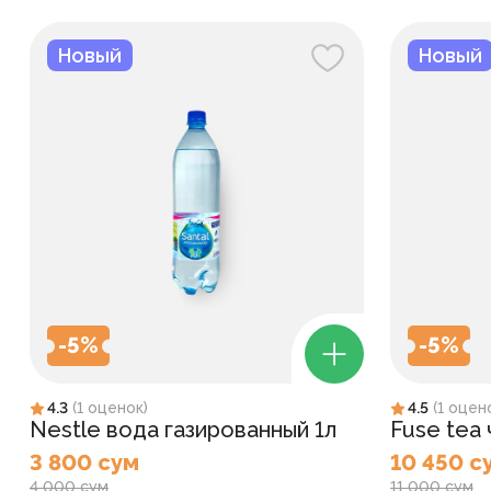
Новый
Новый
-
5
%
-
5
%
4.3
(
1
оценок
)
4.5
(
1
оцен
Nestle вода газированный 1л
Fuse tea
3 800 сум
10 450 с
4 000 сум
11 000 сум