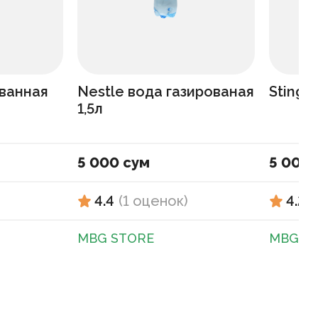
ованная
Nestle вода газированая
Sting 
1,5л
5 000 сум
5 000 
4.4
(
1
оценок
)
4.2
(
MBG STORE
MBG S