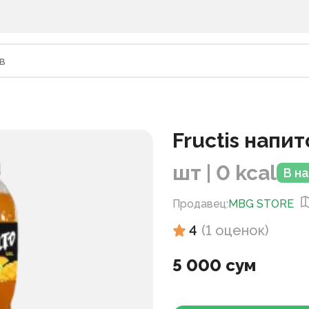
Fructis напи
шт | 0 kcal
В н
Продавец
:
MBG STORE
4
(
1
оценок
)
5 000 сум