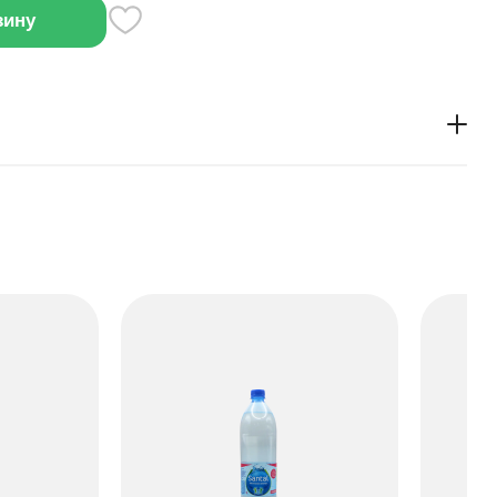
зину
is Лайм-Мята, 1,5 л — освежающий фруктово-
жедневного употребления.