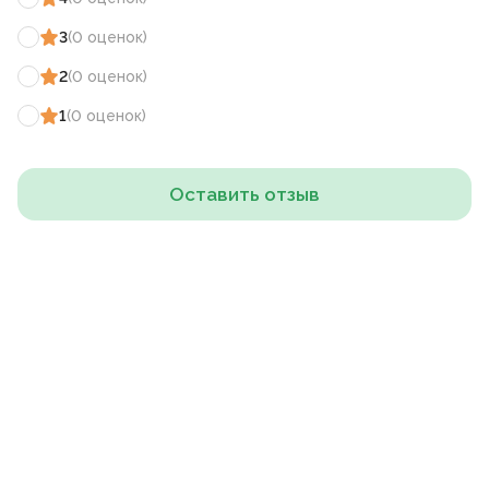
3
(
0
оценок
)
2
(
0
оценок
)
1
(
0
оценок
)
Оставить отзыв