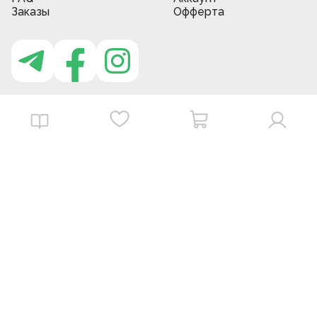
Заказы
Офферта
Приложение MBG store
Download on the
Get it on
App Store
Google Play
©
2026
. MBGstore -
Все права защищены.
Powered by : ZERODEV LLC