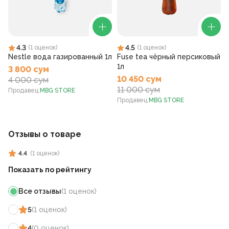
4.3
4.5
(
1
оценок
)
(
1
оценок
)
Nestle вода газированный 1л
Fuse tea чёрный персиковый
1л
3 800 сум
10 450 сум
4 000 сум
11 000 сум
Продавец
:
MBG STORE
Продавец
:
MBG STORE
Отзывы о товаре
4.4
(
1
оценок
)
Показать по рейтингу
Все отзывы
(
1
оценок
)
5
(
1
оценок
)
4
(
0
оценок
)