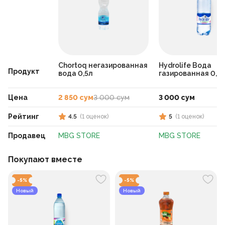
Chortoq негазированная
Hydrolife Вода
Продукт
вода 0,5л
газированная 0,5
Цена
2 850 сум
3 000 сум
3 000 сум
Рейтинг
4.5
(
1
оценок
)
5
(
1
оценок
)
Продавец
MBG STORE
MBG STORE
Покупают вместе
-
5
%
-
5
%
Новый
Новый