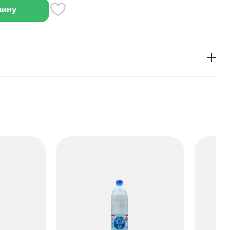
зину
ток с нежным вкусом груши можно пить охлаждённым
ит для вечеринок или в качестве освежающего