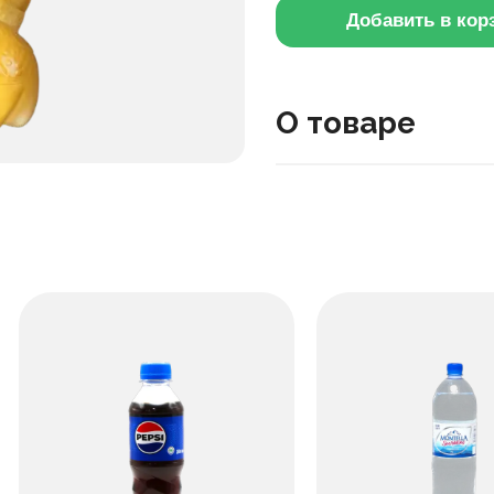
Добавить в кор
О товаре
Этот газированный напи
или со льдом. Он подход
напитка в жаркий день.