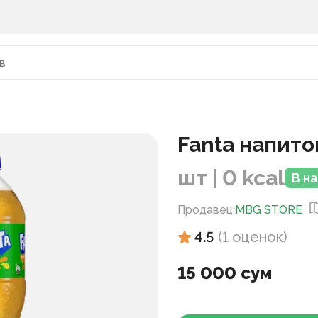
Fanta напито
шт | 0 kcal
В н
Продавец
:
MBG STORE
4.5
(
1
оценок
)
15 000 сум