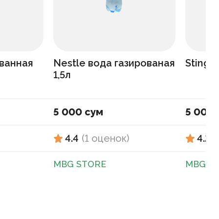
ованная
Nestle вода газированая
Sting 
1,5л
5 000 сум
5 000 
4.4
(
1
оценок
)
4.2
(
MBG STORE
MBG S