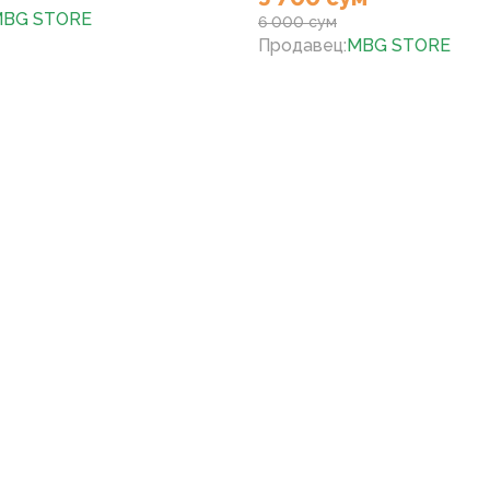
BG STORE
6 000 сум
Продавец
:
MBG STORE