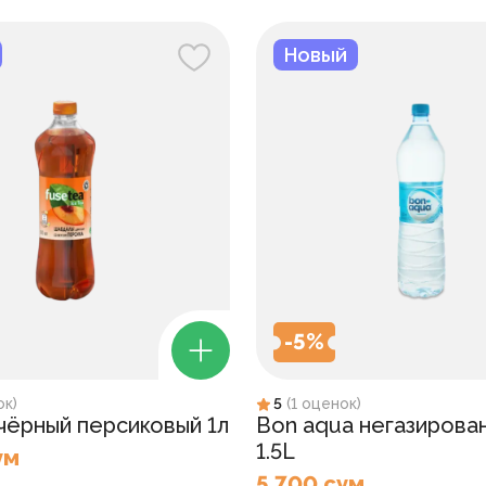
Новый
-
5
%
ок
)
5
(
1
оценок
)
 чёрный персиковый 1л
Bon aqua негазирова
1.5L
ум
5 700 сум