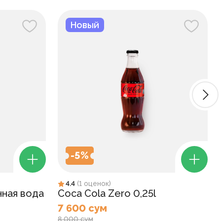
Новый
-
5
%
4.4
(
1
оценок
)
нная вода
Coca Cola Zero 0,25l
7 600 сум
8 000 сум