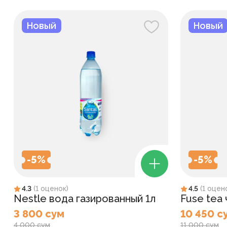
Новый
Новый
-
5
%
-
5
%
4.3
(
1
оценок
)
4.5
(
1
оцен
Nestle вода газированный 1л
Fuse tea
3 800 сум
10 450 с
4 000 сум
11 000 сум