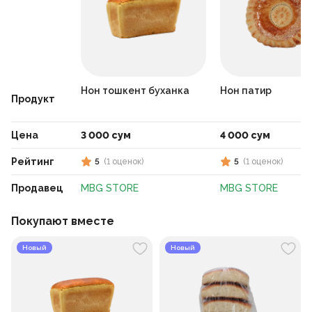
Нон тошкент буханка
Нон патир
Продукт
Цена
3 000 сум
4 000 сум
Рейтинг
5
(
1
оценок
)
5
(
1
оценок
)
Продавец
MBG STORE
MBG STORE
Покупают вместе
Новый
Новый