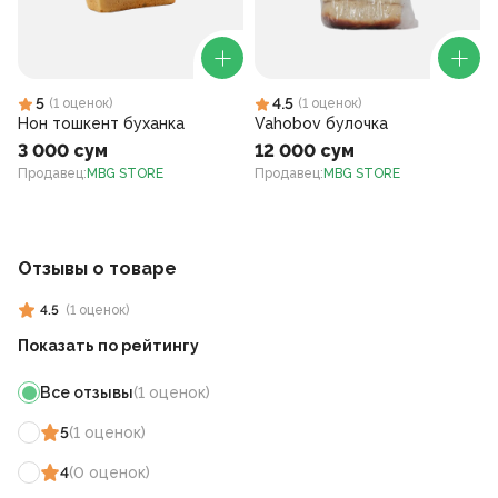
5
4.5
(
1
оценок
)
(
1
оценок
)
Нон тошкент буханка
Vahobov булочка
3 000 сум
12 000 сум
Продавец
:
MBG STORE
Продавец
:
MBG STORE
Отзывы о товаре
4.5
(
1
оценок
)
Показать по рейтингу
Все отзывы
(
1
оценок
)
5
(
1
оценок
)
4
(
0
оценок
)