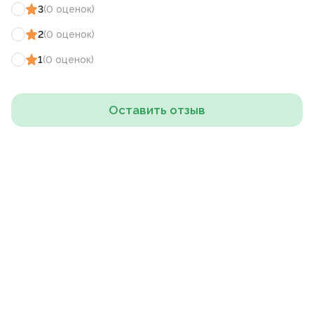
3
(
0
оценок
)
2
(
0
оценок
)
1
(
0
оценок
)
Оставить отзыв