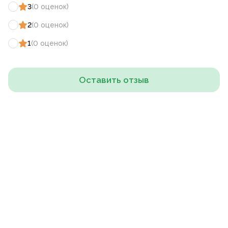
3
(
0
оценок
)
2
(
0
оценок
)
1
(
0
оценок
)
Оставить отзыв