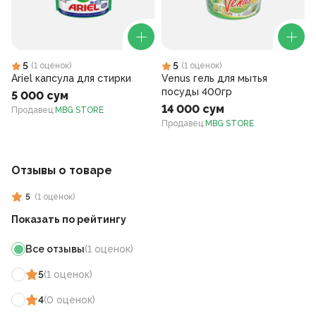
5
5
(
1
оценок
)
(
1
оценок
)
Ariel капсула для стирки
Venus гель для мытья
посуды 400гр
5 000 сум
14 000 сум
Продавец
:
MBG STORE
Продавец
:
MBG STORE
Отзывы о товаре
5
(
1
оценок
)
Показать по рейтингу
Все отзывы
(
1
оценок
)
5
(
1
оценок
)
4
(
0
оценок
)