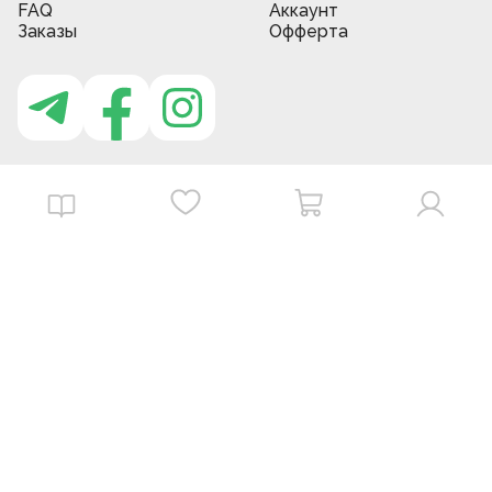
FAQ
Аккаунт
Заказы
Офферта
Приложение MBG store
Download on the
Get it on
App Store
Google Play
©
2026
. MBGstore -
Все права защищены.
Powered by : ZERODEV LLC