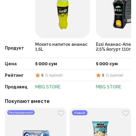
Мохито напиток ананас
Essi Ананас-Апел
Продукт
1,5L
2,5% йогурт 110г
Цена
5 000 сум
5 000 сум
Рейтинг
5
(
1
оценок
)
5
(
1
оценок
)
Продавец
MBG STORE
MBG STORE
Покупают вместе
Распроданный
Новый