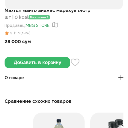
Maxfun манго ананас маракуя 140гр
шт | 0 kcal
В наличии 2
Продавец
:
MBG STORE
5
(
1
оценок
)
28 000 сум
Добавить в корзину
О товаре
Это шоколадный батончик, обогащенный вкусом
тропических фруктов, с ароматами манго, ананаса и
Сравнение схожих товаров
маракуйи.