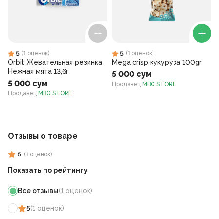
5
5
(
1
оценок
)
(
1
оценок
)
Orbit Жевательная резинка
Mega crisp кукуруза 100gr
Нежная мята 13,6г
5 000 сум
5 000 сум
Продавец
:
MBG STORE
Продавец
:
MBG STORE
Отзывы о товаре
5
(
1
оценок
)
Показать по рейтингу
Все отзывы
(
1
оценок
)
5
(
1
оценок
)