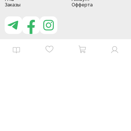
Заказы
Офферта
Приложение MBG store
Download on the
Get it on
App Store
Google Play
©
2026
. MBGstore -
Все права защищены.
Powered by : ZERODEV LLC