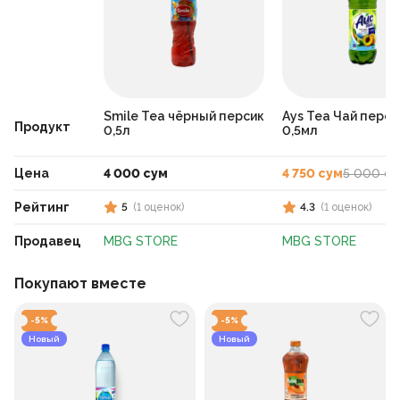
Smile Tea чёрный персик
Ays Tea Чай перси
Продукт
0,5л
0,5мл
Цена
4 000 сум
4 750 сум
5 000 су
Рейтинг
5
(
1
оценок
)
4.3
(
1
оценок
)
Продавец
MBG STORE
MBG STORE
Покупают вместе
-
5
%
-
5
%
Новый
Новый