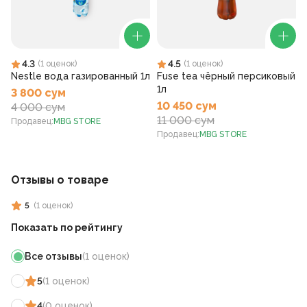
4.3
4.5
(
1
оценок
)
(
1
оценок
)
Nestle вода газированный 1л
Fuse tea чёрный персиковый
1л
3 800 сум
10 450 сум
4 000 сум
11 000 сум
Продавец
:
MBG STORE
Продавец
:
MBG STORE
Отзывы о товаре
5
(
1
оценок
)
Показать по рейтингу
Все отзывы
(
1
оценок
)
5
(
1
оценок
)
4
(
0
оценок
)