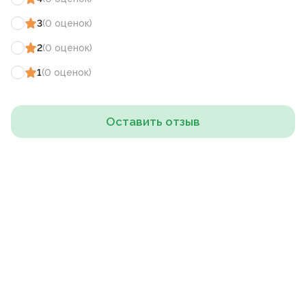
3
(
0
оценок
)
2
(
0
оценок
)
1
(
0
оценок
)
Оставить отзыв