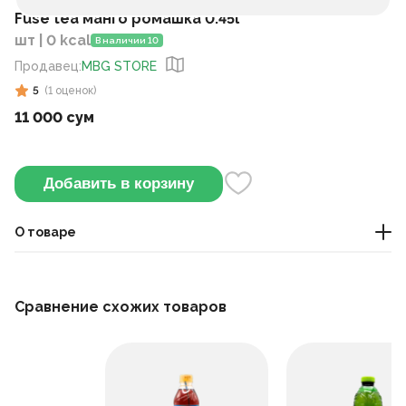
Fuse tea манго ромашка 0.45l
шт | 0 kcal
В наличии 10
Продавец
:
MBG STORE
5
(
1
оценок
)
11 000 сум
Добавить в корзину
О товаре
Этот зелёный чай сочетает вкус манго с лёгкими
цветочными нотами. Можно пить охлаждённым.
Сравнение схожих товаров