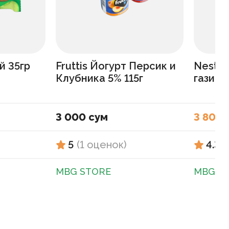
й 35гр
Fruttis Йогурт Персик и
Nestle
Клубника 5% 115г
газиро
3 000 сум
3 800 
5
(
1
оценок
)
4.3
(
MBG STORE
MBG S