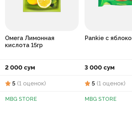
Омега Лимонная
Pankie с яблоко
кислота 15гр
2 000 сум
3 000 сум
5
(
1
оценок
)
5
(
1
оценок
)
MBG STORE
MBG STORE