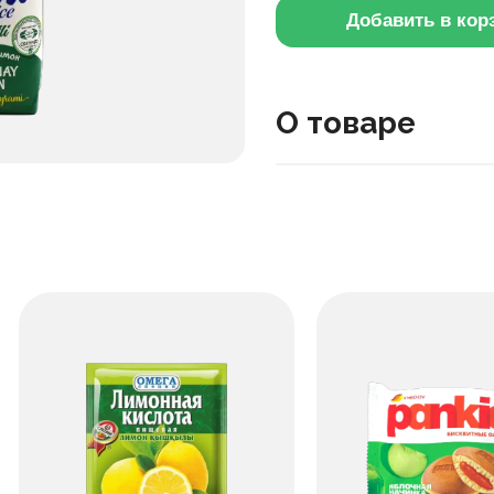
Добавить в кор
О товаре
Сок «Meva» клубника-яб
ярким сладко-кислым вку