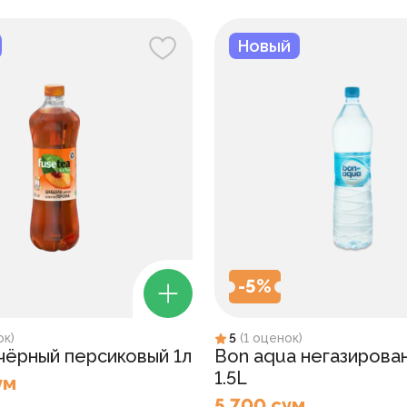
Новый
-
5
%
ок
)
5
(
1
оценок
)
 чёрный персиковый 1л
Bon aqua негазирова
1.5L
ум
5 700 сум