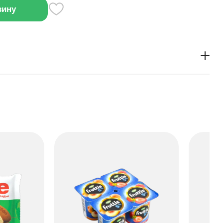
зину
локо-лимон, 1 л — освежающий фруктовый напиток с
сом.