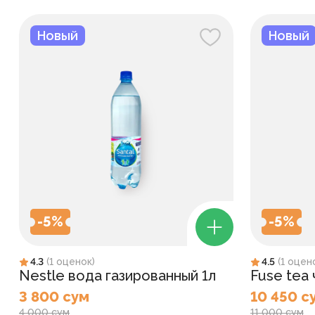
Новый
Новый
-
5
%
-
5
%
4.3
(
1
оценок
)
4.5
(
1
оцен
Nestle вода газированный 1л
Fuse tea
3 800 сум
10 450 с
4 000 сум
11 000 сум