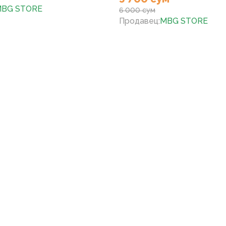
BG STORE
6 000 сум
Продавец
:
MBG STORE