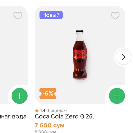
Новый
-
5
%
4.4
(
1
оценок
)
нная вода
Coca Cola Zero 0,25l
7 600 сум
8 000 сум