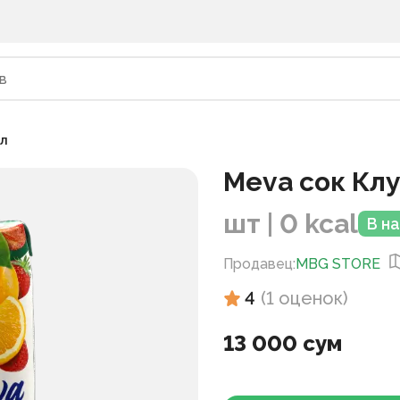
1л
Meva сок Клу
шт | 0 kcal
В н
Продавец
:
MBG STORE
4
(
1
оценок
)
13 000 сум