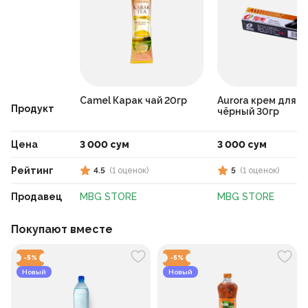
Camel Карак чай 20гр
Аurora крем для о
Продукт
чёрный 30гр
Цена
3 000 сум
3 000 сум
Рейтинг
4.5
(
1
оценок
)
5
(
1
оценок
)
Продавец
MBG STORE
MBG STORE
Покупают вместе
-
5
%
-
5
%
Новый
Новый