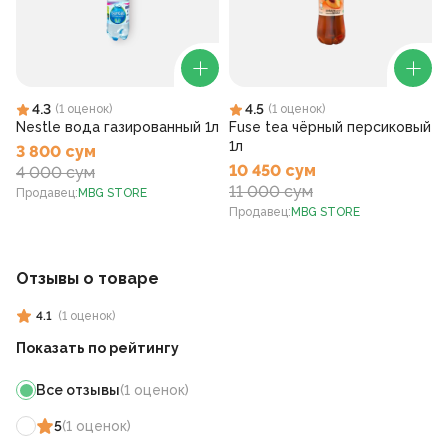
4.3
4.5
(
1
оценок
)
(
1
оценок
)
Nestle вода газированный 1л
Fuse tea чёрный персиковый
1л
3 800 сум
10 450 сум
4 000 сум
11 000 сум
Продавец
:
MBG STORE
Продавец
:
MBG STORE
Отзывы о товаре
4.1
(
1
оценок
)
Показать по рейтингу
Все отзывы
(
1
оценок
)
5
(
1
оценок
)