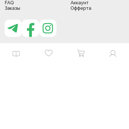
FAQ
Аккаунт
Заказы
Офферта
Приложение MBG store
Download on the
Get it on
App Store
Google Play
©
2026
. MBGstore -
Все права защищены.
Powered by : ZERODEV LLC