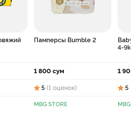
говяжий
Памперсы Bumble 2
Baby B
4-9kg
1 800 сум
1 900 
5
(
1
оценок
)
5
(
1
MBG STORE
MBG S