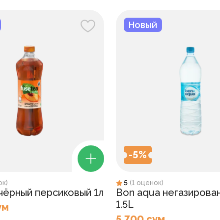
Новый
-
5
%
ок
)
5
(
1
оценок
)
 чёрный персиковый 1л
Bon aqua негазирова
1.5L
ум
5 700 сум