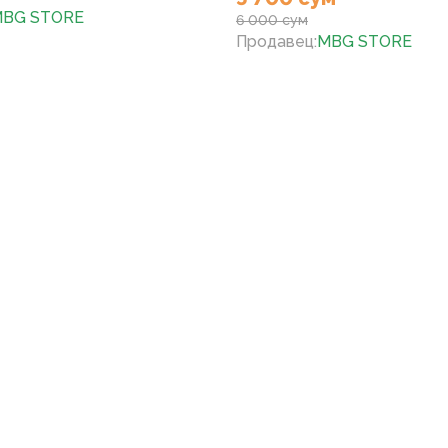
BG STORE
6 000 сум
Продавец
:
MBG STORE