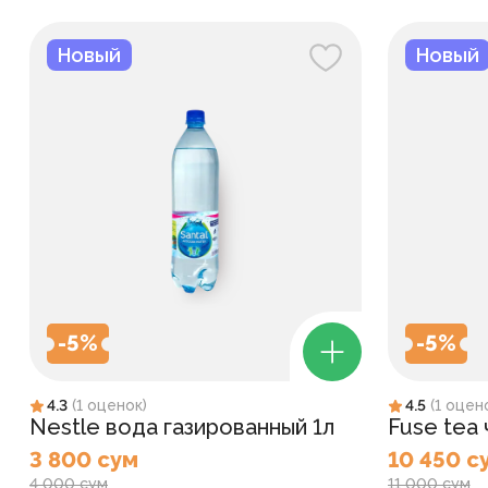
Новый
Новый
-
5
%
-
5
%
4.3
(
1
оценок
)
4.5
(
1
оцен
Nestle вода газированный 1л
Fuse tea
3 800 сум
10 450 с
4 000 сум
11 000 сум