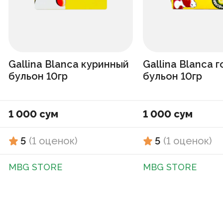
Gallina Blanca куринный
Gallina Blanca 
бульон 10гр
бульон 10гр
1 000 сум
1 000 сум
5
(
1
оценок
)
5
(
1
оценок
)
MBG STORE
MBG STORE