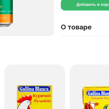
Добавить в кор
О товаре
Напиток «B Fresh Манго
сладким вкусом манго.