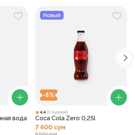
Новый
-
5
%
4.4
(
1
оценок
)
нная вода
Coca Cola Zero 0,25l
7 600 сум
8 000 сум