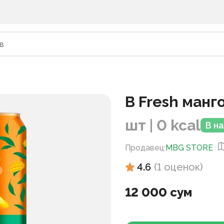
B Fresh манг
шт | 0 kcal
В н
Продавец
:
MBG STORE
4.6
(
1
оценок
)
12 000 сум