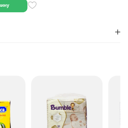
зину
» 450 мл — освежающий фруктовый напиток с ярким