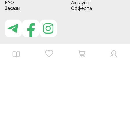
FAQ
Аккаунт
Заказы
Офферта
Приложение MBG store
Download on the
Get it on
App Store
Google Play
©
2026
. MBGstore -
Все права защищены.
Powered by : ZERODEV LLC