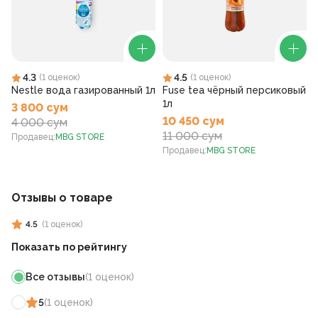
4.3
4.5
(
1
оценок
)
(
1
оценок
)
Nestle вода газированный 1л
Fuse tea чёрный персиковый
1л
3 800 сум
10 450 сум
4 000 сум
11 000 сум
Продавец
:
MBG STORE
Продавец
:
MBG STORE
Отзывы о товаре
4.5
(
1
оценок
)
Показать по рейтингу
Все отзывы
(
1
оценок
)
5
(
1
оценок
)