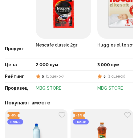
Nescafe classic 2gr
Huggies elite soft 
Продукт
Цена
2 000 сум
3 000 сум
Рейтинг
5
(
1
оценок
)
5
(
1
оценок
)
Продавец
MBG STORE
MBG STORE
Покупают вместе
-
5
%
-
5
%
Новый
Новый