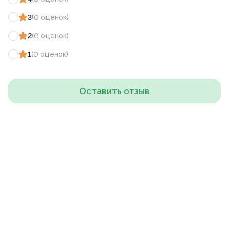
3
(
0
оценок
)
2
(
0
оценок
)
1
(
0
оценок
)
Оставить отзыв