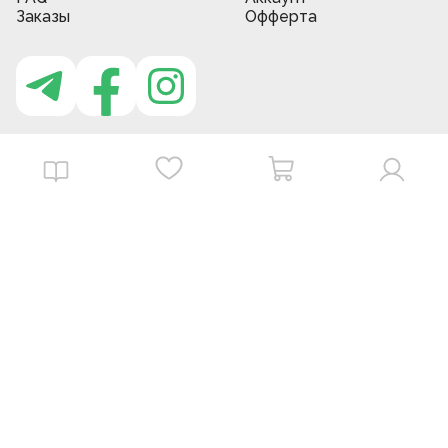
Заказы
Офферта
Приложение MBG store
Download on the
Get it on
App Store
Google Play
©
2026
. MBGstore -
Все права защищены.
Powered by : ZERODEV LLC