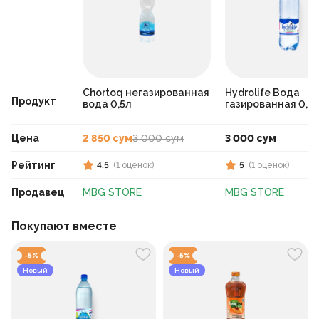
Chortoq негазированная
Hydrolife Вода
Продукт
вода 0,5л
газированная 0,5
Цена
2 850 сум
3 000 сум
3 000 сум
Рейтинг
4.5
(
1
оценок
)
5
(
1
оценок
)
Продавец
MBG STORE
MBG STORE
Покупают вместе
-
5
%
-
5
%
Новый
Новый