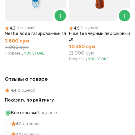
4.3
4.5
(
1
оценок
)
(
1
оценок
)
Nestle вода газированный 1л
Fuse tea чёрный персиковый
1л
3 800 сум
10 450 сум
4 000 сум
11 000 сум
Продавец
:
MBG STORE
Продавец
:
MBG STORE
Отзывы о товаре
4.4
(
1
оценок
)
Показать по рейтингу
Все отзывы
(
1
оценок
)
5
(
1
оценок
)
4
(
0
оценок
)