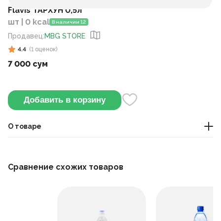
Flavis ТАРХУН 0,5л
шт | 0 kcal
В наличии 12
Продавец
:
MBG STORE
4.4
(
1
оценок
)
7 000 сум
Добавить в корзину
О товаре
Напиток «Flavis Тархун» 0,5 л — освежающий
газированный напиток с классическим вкусом тархуна.
Сравнение схожих товаров