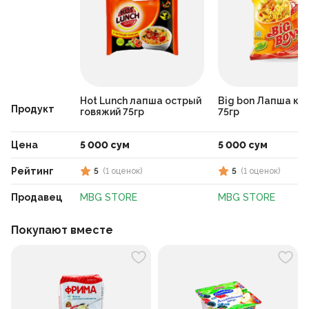
Hot Lunch лапша острый
Big bon Лапша ку
Продукт
говяжий 75гр
75гр
Цена
5 000 сум
5 000 сум
Рейтинг
5
(
1
оценок
)
5
(
1
оценок
)
Продавец
MBG STORE
MBG STORE
Покупают вместе