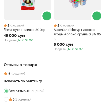
5
5
(
1
оценок
)
(
1
оценок
)
Frima сухие сливки 500гр
Alpenland Йогурт лесные
ягоды-яблоко-груша 0.3% 95
45 000 сум
г.
Продавец
:
MBG STORE
6 000 сум
Продавец
:
MBG STORE
Отзывы о товаре
5
(
1
оценок
)
Показать по рейтингу
Все отзывы
(
1
оценок
)
5
(
1
оценок
)