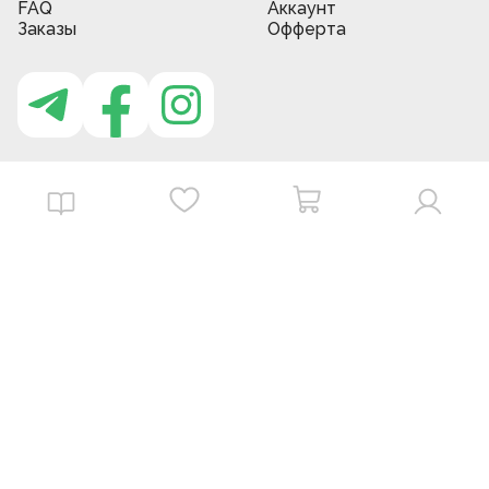
FAQ
Аккаунт
Заказы
Офферта
Приложение MBG store
Download on the
Get it on
App Store
Google Play
©
2026
. MBGstore -
Все права защищены.
Powered by : ZERODEV LLC