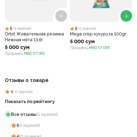
5
5
(
1
оценок
)
(
1
оценок
)
Orbit Жевательная резинка
Mega crisp кукуруза 100gr
Нежная мята 13,6г
5 000 сум
5 000 сум
Продавец
:
MBG STORE
Продавец
:
MBG STORE
Отзывы о товаре
5
(
1
оценок
)
Показать по рейтингу
Все отзывы
(
1
оценок
)
5
(
1
оценок
)
4
(
0
оценок
)