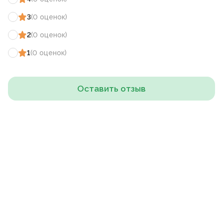
3
(
0
оценок
)
2
(
0
оценок
)
1
(
0
оценок
)
Оставить отзыв