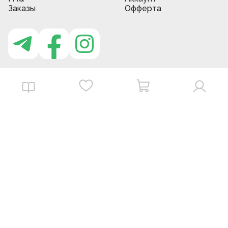
Заказы
Офферта
Приложение MBG store
Download on the
Get it on
App Store
Google Play
©
2026
. MBGstore -
Все права защищены.
Powered by : ZERODEV LLC