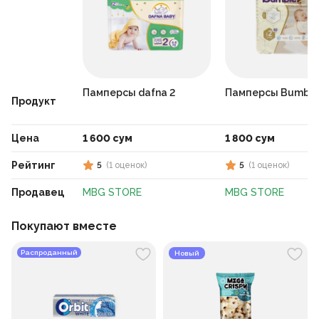
Памперсы dafna 2
Памперсы Bumble
Продукт
Цена
1 600 сум
1 800 сум
Рейтинг
5
(
1
оценок
)
5
(
1
оценок
)
Продавец
MBG STORE
MBG STORE
Покупают вместе
Распроданный
Новый