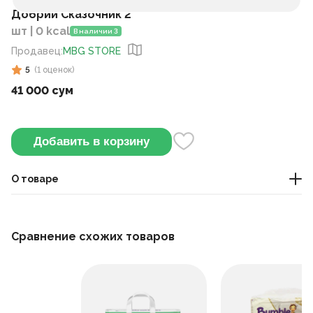
Добрий Сказочник 2
шт | 0 kcal
В наличии 3
Продавец
:
MBG STORE
5
(
1
оценок
)
41 000 сум
Добавить в корзину
О товаре
сладости
Сравнение схожих товаров