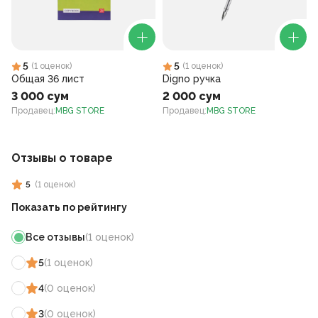
5
5
(
1
оценок
)
(
1
оценок
)
Общая 36 лист
Digno ручка
3 000 сум
2 000 сум
Продавец
:
MBG STORE
Продавец
:
MBG STORE
Отзывы о товаре
5
(
1
оценок
)
Показать по рейтингу
Все отзывы
(
1
оценок
)
5
(
1
оценок
)
4
(
0
оценок
)
3
(
0
оценок
)