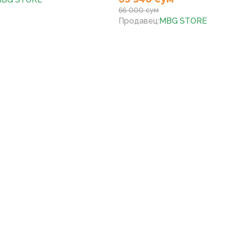
66 000 сум
Продавец
:
MBG STORE