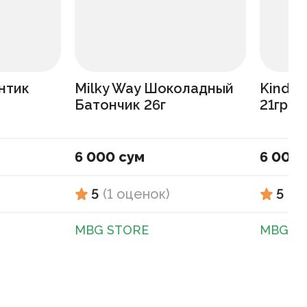
нтик
Milky Way Шоколадный
Kinder
Батончик 26г
21гр
6 000 сум
6 000 
5
(
1
оценок
)
5
(
1
MBG STORE
MBG S