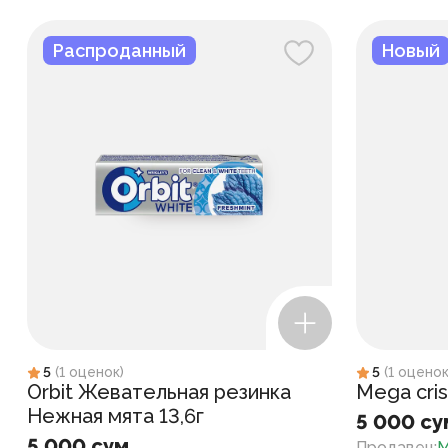
Распроданный
Новый
5
(
1
оценок
)
5
(
1
оцено
Orbit Жевательная резинка
Mega cris
Нежная мята 13,6г
5 000 су
5 000 сум
Продавец
:
M