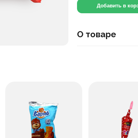
Добавить в кор
О товаре
Это пирожное в какао-гл
сочетается нежная начин
добавить к чаю.