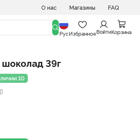
О нас
Магазины
FAQ
Войти
Корзина
Рус
Избранное
e шоколад 39г
аличии 10