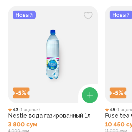
Новый
Новый
-
5
%
-
5
%
4.3
(
1
оценок
)
4.5
(
1
оцен
Nestle вода газированный 1л
Fuse tea
3 800 сум
10 450 с
4 000 сум
11 000 сум