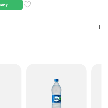
зину
офеин и подходит для тех, кто следит за
о можно пить охлаждённым или добавить в коктейли.