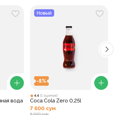
Новый
-
5
%
4.4
(
1
оценок
)
нная вода
Coca Cola Zero 0,25l
7 600 сум
8 000 сум