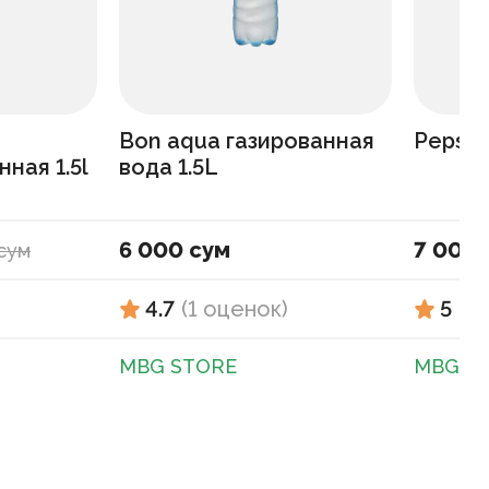
Bon aqua газированная
Pepsi 
ная 1.5l
вода 1.5L
6 000 сум
7 000 
сум
4.7
(
1
оценок
)
5
(
1
MBG STORE
MBG S