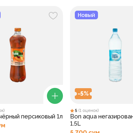
Новый
-
5
%
ок
)
5
(
1
оценок
)
 чёрный персиковый 1л
Bon aqua негазирова
1.5L
ум
5 700 сум