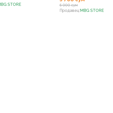
BG STORE
6 000 сум
Продавец
:
MBG STORE