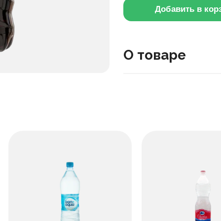
Добавить в кор
О товаре
Этот напиток содержит к
количеством калорий. Ег