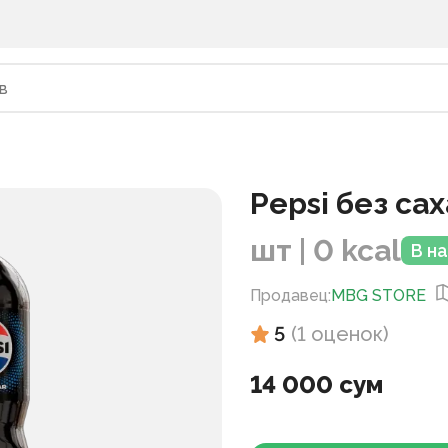
Pepsi без сах
шт | 0 kcal
В н
Продавец
:
MBG STORE
5
(
1
оценок
)
14 000 сум