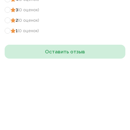
3
(
0
оценок
)
2
(
0
оценок
)
1
(
0
оценок
)
Оставить отзыв