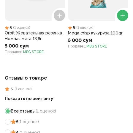
5
5
(
1
оценок
)
(
1
оценок
)
Orbit Жевательная резинка
Mega crisp кукуруза 100gr
Нежная мята 13,6г
5 000 сум
5 000 сум
Продавец
:
MBG STORE
Продавец
:
MBG STORE
Отзывы о товаре
5
(
1
оценок
)
Показать по рейтингу
Все отзывы
(
1
оценок
)
5
(
1
оценок
)
4
(
0
оценок
)