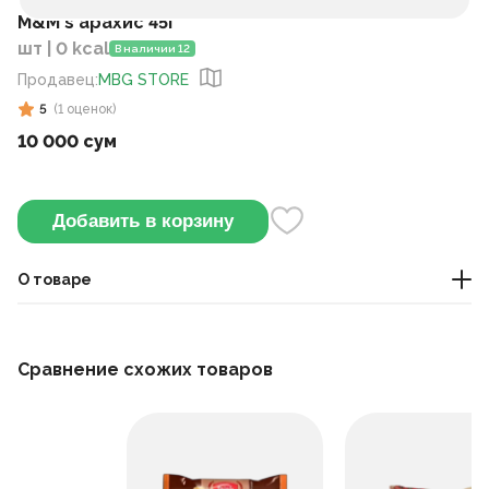
M&M's арахис 45г
шт | 0 kcal
В наличии 12
Продавец
:
MBG STORE
5
(
1
оценок
)
10 000 сум
Добавить в корзину
О товаре
сладости
Сравнение схожих товаров