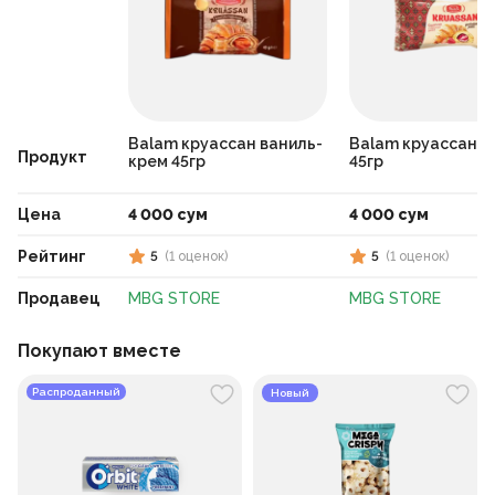
Balam круассан ваниль-
Balam круассан м
Продукт
крем 45гр
45гр
Цена
4 000 сум
4 000 сум
Рейтинг
5
(
1
оценок
)
5
(
1
оценок
)
Продавец
MBG STORE
MBG STORE
Покупают вместе
Распроданный
Новый