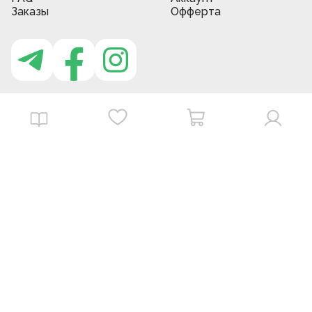
Заказы
Офферта
Приложение MBG store
Download on the
Get it on
App Store
Google Play
©
2026
. MBGstore -
Все права защищены.
Powered by : ZERODEV LLC