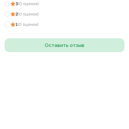
3
(
0
оценок
)
2
(
0
оценок
)
1
(
0
оценок
)
Оставить отзыв