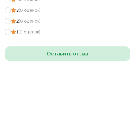
3
(
0
оценок
)
2
(
0
оценок
)
1
(
0
оценок
)
Оставить отзыв