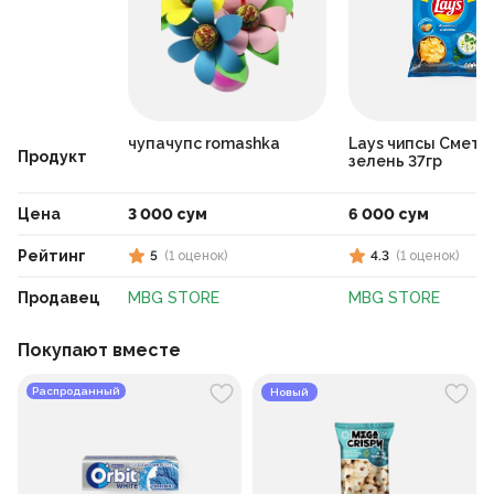
чупачупс romashka
Lays чипсы Смета
Продукт
зелень 37гр
Цена
3 000 сум
6 000 сум
Рейтинг
5
(
1
оценок
)
4.3
(
1
оценок
)
Продавец
MBG STORE
MBG STORE
Покупают вместе
Распроданный
Новый