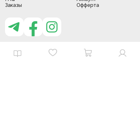
Заказы
Офферта
Приложение MBG store
Download on the
Get it on
App Store
Google Play
©
2026
. MBGstore -
Все права защищены.
Powered by : ZERODEV LLC