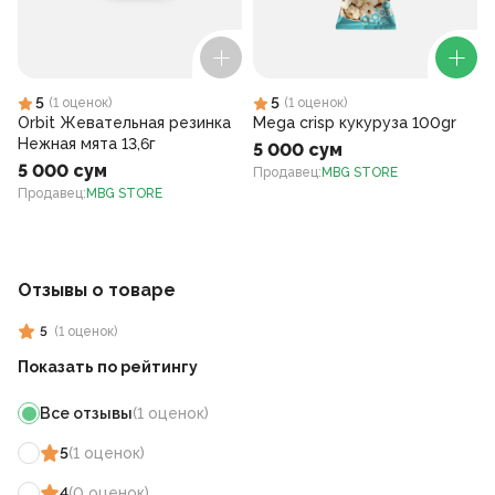
5
5
(
1
оценок
)
(
1
оценок
)
Orbit Жевательная резинка
Mega crisp кукуруза 100gr
Нежная мята 13,6г
5 000 сум
5 000 сум
Продавец
:
MBG STORE
Продавец
:
MBG STORE
Отзывы о товаре
5
(
1
оценок
)
Показать по рейтингу
Все отзывы
(
1
оценок
)
5
(
1
оценок
)
4
(
0
оценок
)