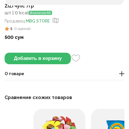
ZiZi чупс 7гр
шт | 0 kcal
В наличии 50
Продавец
:
MBG STORE
5
(
1
оценок
)
500 сум
Добавить в корзину
О товаре
сладости
Сравнение схожих товаров