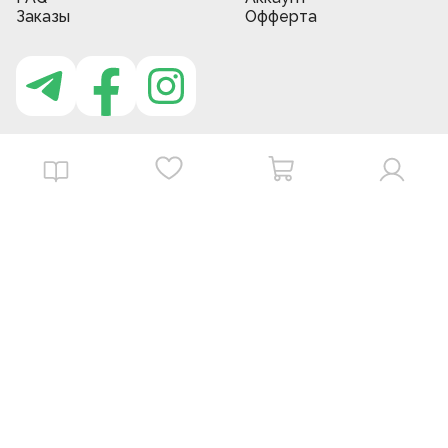
Заказы
Офферта
Приложение MBG store
Download on the
Get it on
App Store
Google Play
©
2026
. MBGstore -
Все права защищены.
Powered by : ZERODEV LLC