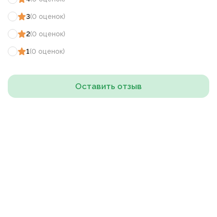
3
(
0
оценок
)
2
(
0
оценок
)
1
(
0
оценок
)
Оставить отзыв