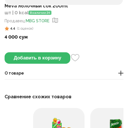
Meva Яблочный сок 200ml
шт | 0 kcal
В наличии 24
Продавец
:
MBG STORE
4.4
(
1
оценок
)
4 000 сум
Добавить в корзину
О товаре
Этот сок сделан из концентрированного яблочного сока,
который разбавили водой. Его можно пить охлаждённым.
Сравнение схожих товаров