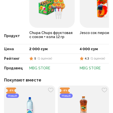
Chupa Chups фруктовая
Jesco сок персик 
Продукт
с соком + кола 12 гр
Цена
2 000 сум
4 000 сум
Рейтинг
5
(
1
оценок
)
4.3
(
1
оценок
)
Продавец
MBG STORE
MBG STORE
Покупают вместе
-
5
%
-
5
%
Новый
Новый