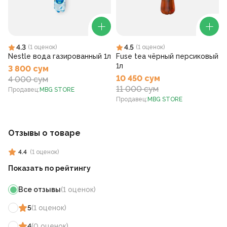
4.3
4.5
(
1
оценок
)
(
1
оценок
)
Nestle вода газированный 1л
Fuse tea чёрный персиковый
1л
3 800 сум
10 450 сум
4 000 сум
11 000 сум
Продавец
:
MBG STORE
Продавец
:
MBG STORE
Отзывы о товаре
4.4
(
1
оценок
)
Показать по рейтингу
Все отзывы
(
1
оценок
)
5
(
1
оценок
)
4
(
0
оценок
)